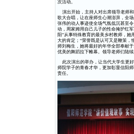
次活动。
演出开始，主持人对出席领导老师和
歌大合唱，让在座师生心潮澎湃，全场
张伟的动人事迹使全场气氛低沉甚至令
动，周家姆用自己儿子的性命掩护红军
阳”从事特殊教育的最美乡村教师，她
大的肯定；“荣誉既是认可又是鞭策，
师刘梅生，她将最好的年华全部奉献于
优美的舞蹈拉下帷幕。领导老师们陆续
此次演出的举办，让当代大学生更好
师院学子的青春才华，更加彰显信阳师
责任。