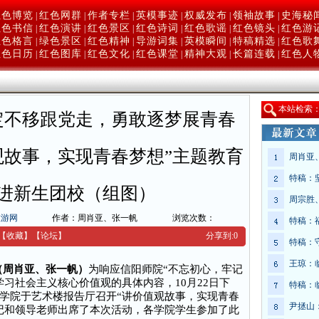
红色博览
红色网群
作者专栏
英模事迹
权威发布
领袖故事
史海秘
|
|
|
|
|
|
红色书信
红色演讲
红色景区
红色诗词
红色歌谣
红色镜头
红色游
|
|
|
|
|
|
红色格言
绿色景区
红色精神
导游词集
英模瞬间
特稿精选
红色歌
|
|
|
|
|
|
红色日历
红色图库
红色文化
红色课堂
精神大观
长篇连载
红色人
|
|
|
|
|
|
本
站检索
定不移跟党走，勇敢逐梦展青春
观故事，实现青春梦想”主题教育
周肖亚
特稿：
进新生团校（组图）
周宗胜
旅游网
作者：周肖亚、张一帆
浏览次数：
特稿：
【收藏】
【
论坛
】
分享到:
0
特稿：
王琼：
电（周肖亚、张一帆）
为响应信阳师院“不忘初心，牢记
习社会主义核心价值观的具体内容，10月22日下
特稿：
学院于艺术楼报告厅召开“讲价值观故事，实现青春
尹拯山
记和领导老师出席了本次活动，各学院学生参加了此