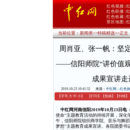
红色视频
|
红色联播
|
红色收藏
|
景区地图
|
当前位置：
新闻类
>>
特稿精选
>>
正文
周肖亚、张一帆：坚
——信阳师院“讲价值
成果宣讲走
2019-10-23 10:41:32
来源：
中红网—红色
【字号
大
中
小
】
【
打印
】
【
投稿
】
【
纠错
】
中红网河南信阳2019年10月23日
使命”主题教育活动的持续开展，深化学
午，信阳师院组织商学院、音乐与舞蹈
梦想”主题教育成果宣讲。各院团委书