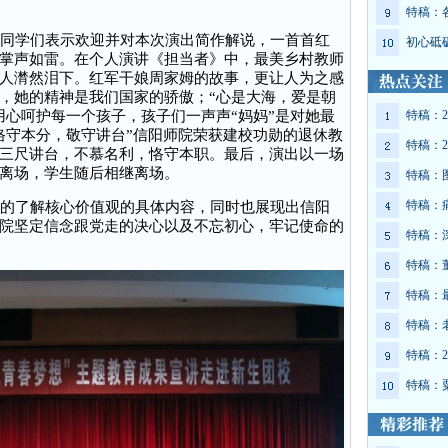
特稿：
同学们表示欢迎并对本次演出简作解说，一首首红
初心砥
掌声如雷。在个人演讲《担当者》中，最美乡村教师
人潸然泪下。红军干娘周家姆的故事，更让人为之感
，她的精神是我们国家的骄傲；“心是大海，爱是朝
用心呵护每一个孩子，孩子们一声声“妈妈”是对她最
特稿：2
恪守本分，敬守讲台”信阳师院荣获建校功勋的退休教
特稿：2
三尺讲台，不慕名利，恪守本职。最后，演出以一场
离场，学生随后相继离场。
特稿：
特稿：
的了解核心价值观的具体内容，同时也展现出信阳
院坚定信念跟党走的决心以及不忘初心，牢记使命的
特稿：
特稿：
特稿：
特稿：
特稿：2
特稿：