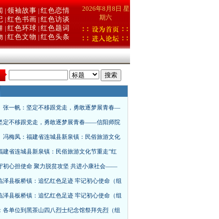
2026年8月8日 星
闻
领袖故事
红色恋情
|
|
期六
记
红色书画
红色访谈
|
|
舞
红色环球
红色题词
|
|
物
红色文物
红色头条
|
|
：
、张一帆：坚定不移跟党走，勇敢逐梦展青春—
坚定不移跟党走，勇敢逐梦展青春——信阳师院
、冯梅凤：福建省连城县新泉镇：民俗旅游文化
福建省连城县新泉镇：民俗旅游文化节重走“红
守初心担使命 聚力脱贫攻坚 共进小康社会——
临泽县板桥镇：追忆红色足迹 牢记初心使命（组
临泽县板桥镇：追忆红色足迹 牢记初心使命（组
：各单位到黑茶山四八烈士纪念馆祭拜先烈（组