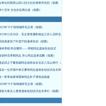
各单位到黑茶山四八烈士纪念馆祭拜先烈（组图
砺十五年 文化长征再出发（组图）
015年“9·9”深情缅怀毛主席（组图）
015年12月26日，毛主席亲属和身边工作人员怀念
图说谁参加了叶选宁的遗体告别（组图）
痛悼李昭 怀念耀邦——李昭同志遗体告别仪式
深切怀念李昭同志 齐心同志送来花圈（组图）
董必武之子董良翮同志追悼会在北京八宝山举行（
最后一位开国中将王秉璋同志遗体告别仪式在京举
老一辈革命家谭震林同志长子谭淮远病逝
016年“9·9”深情缅怀毛主席（组图）
粟裕大将夫人楚青遗体送别仪式在京举行（组图）