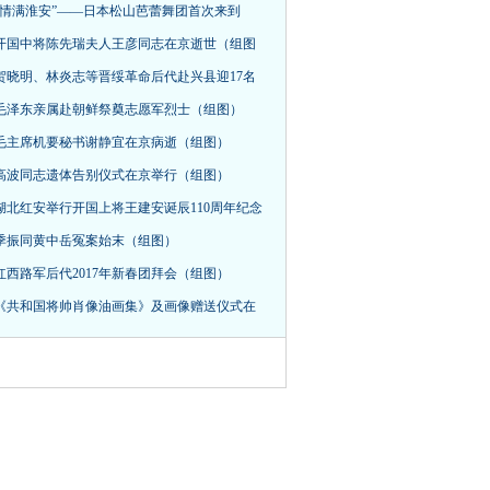
“情满淮安”——日本松山芭蕾舞团首次来到
开国中将陈先瑞夫人王彦同志在京逝世（组图
贺晓明、林炎志等晋绥革命后代赴兴县迎17名
毛泽东亲属赴朝鲜祭奠志愿军烈士（组图）
毛主席机要秘书谢静宜在京病逝（组图）
高波同志遗体告别仪式在京举行（组图）
湖北红安举行开国上将王建安诞辰110周年纪念
季振同黄中岳冤案始末（组图）
红西路军后代2017年新春团拜会（组图）
《共和国将帅肖像油画集》及画像赠送仪式在