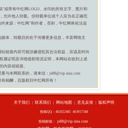
特稿”或带有中红网LOGO、水印的所有文字、图片和
，允许他人转载。但转载单位或个人应当在正确范
稿件来源：中红网”和作者，否则，中红网将依法追
他媒体，转载目的在于传播更多信息，丰富网络文
网站链接内容可能涉嫌侵犯其合法权益，应该及时向
权属证明及详细侵权情况证明，本网站在收到上述
的内容或链接。
网联系的，请来信：js88@vip.sina.com
没有稿酬，且版权归中红网所有！
关于我们
联系我们
网站地图
意见反馈
版权声明
|
|
|
|
投稿QQ：402022481
463917348
js88@vip.sina.com
投稿邮箱：