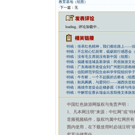
教育基地（组图）
·下一篇：无
loading...
评论加载中...
·
特稿：传承红色精神，我们都在路上——
·
特稿：不忘初心忆前辈，砥砺前行感恩会
·
特稿：没有毛主席就没有新中国（组图）
·
特稿：福建省连城县新泉镇：民俗旅游文化
·
特稿：广东南雄市老促会到广州慰问原南
·
特稿：信阳师范学院生命科学学院组织学
·
特稿：牛市桥，一个不起眼的古桥名（组
·
特稿：秋风飒飒，与爱同行——湘西扶贫
·
特稿：南雄市老促会赴穗参观《丰碑与伟
·
特稿：中解世征赛从瑞金出发助推文体旅
中国红色旅游网版权与免责声明：
1、凡本网注明“来源：中红网”或“
音频视频稿件，版权均属中红网所有
围内使用，在下载使用时必须注明“
究其法律责任。