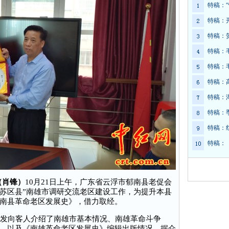
特稿：
特稿：
特稿：
特稿：
特稿：
特稿：
特稿：
特稿：
特稿：
特稿：
（肖锋）
10月21日上午，广东省云浮市郁南县老促会
央苏区县”南雄市调研交流老区建设工作，为提升本县
南县革命老区发展史》，借力取经。
发向客人介绍了南雄市基本情况、南雄革命斗争
，以及《南雄革命老区发展史》编辑出版情况。据介