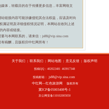
他媒体，转载目的在于传播更多信息，丰富网络文
网站链接内容可能涉嫌侵犯其合法权益，应该及时向
权属证明及详细侵权情况证明，本网站在收到上述
的内容或链接。
网联系的，请来信：js88@vip.sina.com
没有稿酬，且版权归中红网所有！
关于我们
联系我们
网站地图
意见反馈
版权声明
|
|
|
|
投稿QQ：402022481
463917348
js88@vip.sina.com
投稿邮箱：
中红网—红色旅游网
版权所有
冀ICP备05003408号-1
京公网安备110102005850