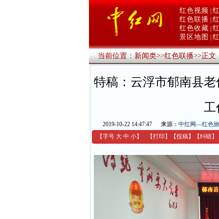
红色视频
|
红色联播
|
红色收藏
|
景区地图
|
当前位置：
新闻类
>>
红色联播
>>
正文
特稿：云浮市郁南县老
工
2019-10-22 14:47:47
来源：
中红网—红色
【字号
大
中
小
】
【
打印
】
【
投稿
】
【
纠错
】