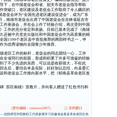
导下，在中国老促会和省、韶关市老促会指导帮助
作突破口，老区建设及老促会工作取得了令人瞩目的
中国老促会评为“全国先进老区建设促进会”，成为广东
5月，南雄市老促会出席了中国老促会在吉林省延吉市
工作座谈会，并在会上作了经验介绍，再次受到中国
》工作的充分肯定和表扬。目前已基本完成了《南雄
久还被中共党史出版社和中国老促会作为高质量的精
全国1599个老区县中首批推荐的两部样书之一，申
作为优秀读物向全国青少年推荐。
级老区工作的标杆，老促会的同志团结一心，工作
在全省同行的前面，形成和积累了许多可借鉴的经验
到了不少先进的东西，可以说是收获很大，不枉此
回去后，要结合本县实际，好好加以总结，向县委汇
设和老促会工作推向新水平，把《郁南县革命老区发
碑 苏区南雄》宣教片，并向客人赠送了红色书刊和
(责任编辑：cmsnews2007)
关闭窗口
——信阳师范学院教职工代表参观学习安徽省金寨县革命老区红色