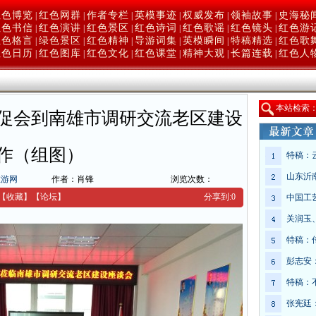
红色博览
红色网群
作者专栏
英模事迹
权威发布
领袖故事
史海秘
|
|
|
|
|
|
红色书信
红色演讲
红色景区
红色诗词
红色歌谣
红色镜头
红色游
|
|
|
|
|
|
红色格言
绿色景区
红色精神
导游词集
英模瞬间
特稿精选
红色歌
|
|
|
|
|
|
红色日历
红色图库
红色文化
红色课堂
精神大观
长篇连载
红色人
|
|
|
|
|
|
本
站检索
促会到南雄市调研交流老区建设
作（组图）
特稿：
山东沂
旅游网
作者：肖锋
浏览次数：
【收藏】
【
论坛
】
分享到:
0
中国工
关润玉
特稿：
彭志安
特稿：
张宪廷