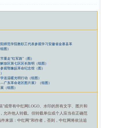
信阳师范学院教职工代表参观学习安徽省金寨县革
（组图）
节重走“红军路”（图）
雄解放区第七区区长陈明（组图）
子参观鄂豫皖革命纪念馆（图）
图）
助学送温暖光明行动（组图）
业—广东革命老区图片展》（组图）
发展（组图）
特稿”或带有中红网LOGO、水印的所有文字、图片和
，允许他人转载。但转载单位或个人应当在正确范
稿件来源：中红网”和作者，否则，中红网将依法追