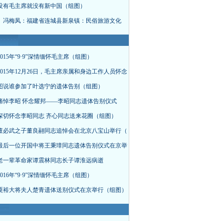
没有毛主席就没有新中国（组图）
、冯梅凤：福建省连城县新泉镇：民俗旅游文化
015年“9·9”深情缅怀毛主席（组图）
015年12月26日，毛主席亲属和身边工作人员怀念
图说谁参加了叶选宁的遗体告别（组图）
痛悼李昭 怀念耀邦——李昭同志遗体告别仪式
深切怀念李昭同志 齐心同志送来花圈（组图）
董必武之子董良翮同志追悼会在北京八宝山举行（
最后一位开国中将王秉璋同志遗体告别仪式在京举
老一辈革命家谭震林同志长子谭淮远病逝
016年“9·9”深情缅怀毛主席（组图）
粟裕大将夫人楚青遗体送别仪式在京举行（组图）