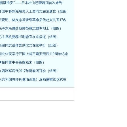
“情满淮安”——日本松山芭蕾舞团首次来到
开国中将陈先瑞夫人王彦同志在京逝世（组图
贺晓明、林炎志等晋绥革命后代赴兴县迎17名
毛泽东亲属赴朝鲜祭奠志愿军烈士（组图）
毛主席机要秘书谢静宜在京病逝（组图）
高波同志遗体告别仪式在京举行（组图）
湖北红安举行开国上将王建安诞辰110周年纪念
季振同黄中岳冤案始末（组图）
红西路军后代2017年新春团拜会（组图）
《共和国将帅肖像油画集》及画像赠送仪式在