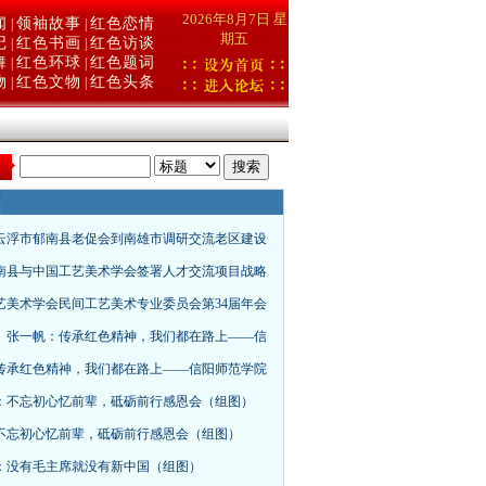
2026年8月7日 星
闻
领袖故事
红色恋情
|
|
期五
记
红色书画
红色访谈
|
|
舞
红色环球
红色题词
|
|
物
红色文物
红色头条
|
|
：
云浮市郁南县老促会到南雄市调研交流老区建设
南县与中国工艺美术学会签署人才交流项目战略
艺美术学会民间工艺美术专业委员会第34届年会
、张一帆：传承红色精神，我们都在路上——信
传承红色精神，我们都在路上——信阳师范学院
：不忘初心忆前辈，砥砺前行感恩会（组图）
不忘初心忆前辈，砥砺前行感恩会（组图）
：没有毛主席就没有新中国（组图）