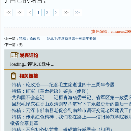
|<<
<<
<
1
2
>
>>
>>|
(责任编辑：cmsnews200
·上一篇：
特稿：论政治——纪念毛主席逝世四十三周年专题
·下一篇：无
loading...
评论加载中...
·
特稿：论政治——纪念毛主席逝世四十三周年专题
·
特稿：红军《革命标语》鉴赏（组图）
·
共和国不会忘记——记原青海省委书记、省军区第一政委
·
回想毛泽东在香山双清别墅挥笔写下了永载史册的最后一
·
特稿：云浮市郁南县老促会到南雄市调研交流老区建设工
·
特稿：传承红色精神，我们都在路上——信阳师范学院教
徽省金寨县革
·
特稿：不忘初心忆前辈，砥砺前行感恩会（组图）