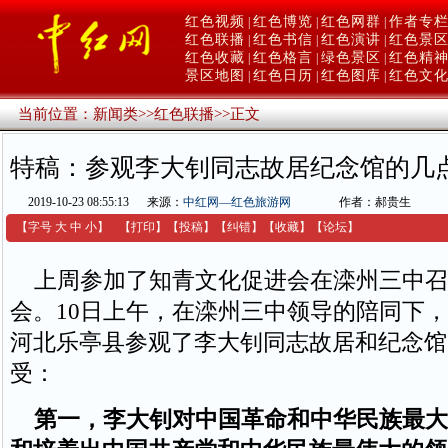
红色视频
红色博览
红色网群
作者专
|
|
|
红色联播
红色书信
红色演讲
红色景
|
|
|
红色收藏
红色格言
绿色景区
红色精
|
|
|
景区地图
红色日历
红色图库
红色文
|
|
|
当前位置：
新闻类
>>
红色联播
>>
正文
特稿：参观李大钊同志故居纪念馆的几
2019-10-23 08:55:13
来源：
中红网—红色旅游网
作者：郝贵生
【字号
大
中
小
】
【
打印
】
【
投稿
】
【
纠错
】
【收藏】
【
论坛
】
上周参加了知青文化促进会在滦州三中召
会。10日上午，在滦州三中领导的陪同下
河北乐亭县参观了李大钊同志故居和纪念馆
受：
第一，李大钊对中国革命和中华民族最大