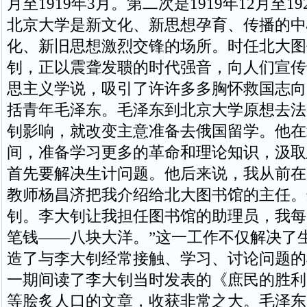
月至1919年3月。第二次是1919年12月至1
北京大学是新文化、新思想孕育、传播的中
化、新旧思想激烈交锋的场所。时任北大图
钊，正以震聋发聩的时代强音，向人们宣传
思主义学说，吸引了许许多多胸怀救国志向
括青年毛泽东。毛泽东到北京大学原想去法
钊影响，就改变主意准备去俄国留学。他在
间，准备学习更多的革命和理论知识，汲取
首先要解决生计问题。他后来说，我从前在
教师杨昌济把我介绍给北大图书馆的主任。
钊。李大钊让我担任图书馆的助理员，我每
笔钱——八块大洋。”这一工作不仅解决了
造了与李大钊经常接触、学习、讨论问题的
一期间读了李大钊当时发表的《庶民的胜利
等脍炙人口的文章，收获非常之大。毛泽东