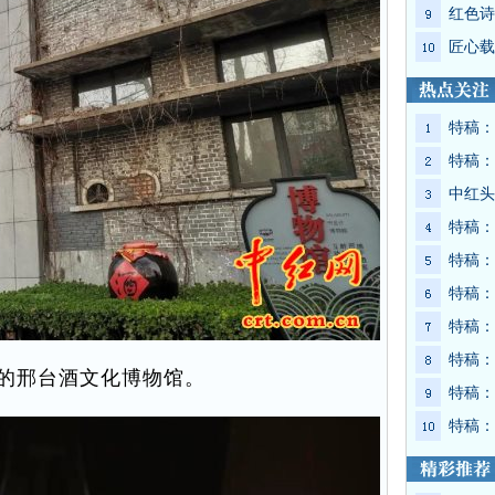
红色诗
匠心载
特稿：
特稿：
中红头
特稿：
特稿：
特稿：
特稿：
特稿：
的邢台酒文化博物馆。
特稿：
特稿：