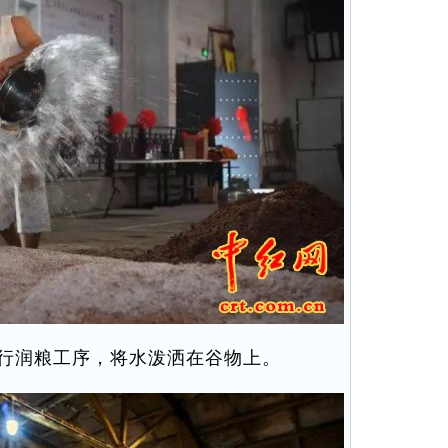
行润粮工序，将水泼洒在谷物上。