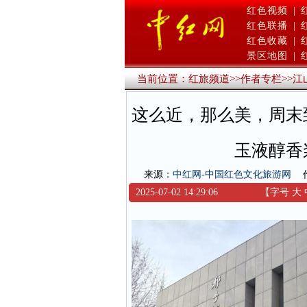
红色视频
|
红色联播
|
红色收藏
|
景区地图
|
当前位置：
红旅频道
>>
作者专栏
>>
江
这么近，那么美，周末
玉液醇香
来源：
中红网-中国红色文化旅游网
2025-07-02 14:29:06
【字号
大