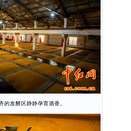
齐的发酵区静静孕育酒香。