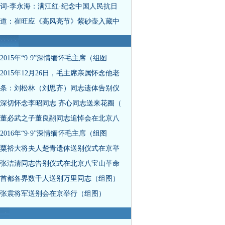
词-李永海：满江红·纪念中国人民抗日
道：崔旺应《高风亮节》紫砂壶入藏中
2015年“9·9”深情缅怀毛主席（组图
2015年12月26日，毛主席亲属怀念他老
条：刘松林（刘思齐）同志遗体告别仪
深切怀念李昭同志 齐心同志送来花圈（
董必武之子董良翮同志追悼会在北京八
2016年“9·9”深情缅怀毛主席（组图
粟裕大将夫人楚青遗体送别仪式在京举
张洁清同志告别仪式在北京八宝山革命
首都各界数千人送别万里同志（组图）
张震将军送别会在京举行（组图）