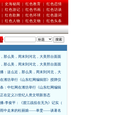
|
史海秘闻
|
红色教育
|
红色恋情
|
红色游记
|
红色书画
|
红色访谈
|
红色歌舞
|
红色环球
|
红色题词
|
红色人物
|
红色文物
|
红色头条
：
，那么美，周末到河北，大美邢台面面
，那么美，周末到河北，大美邢台面面
播：这么近，那么美，周末到河北，大
在潍坊举行《山东红网编辑部》授牌仪
条：中红网在潍坊举行《山东红网编辑
正在定义21世纪人类文明新形态
播-李俊平：《渡江战役在无为》记实（
雨中走来的杜丽娘——单雯——谈著名