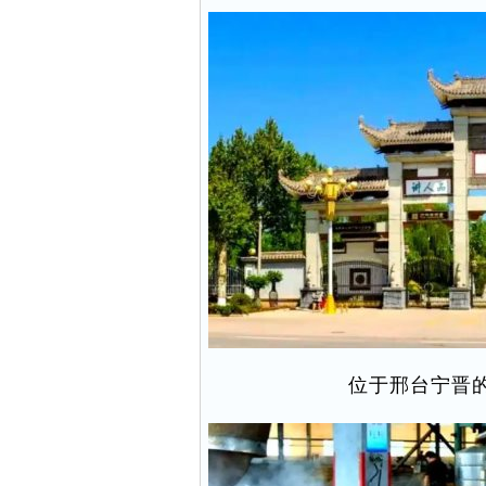
位于邢台宁晋