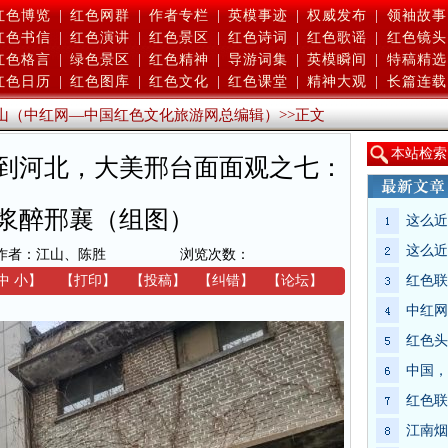
红色博览
|
红色网群
|
作者专栏
|
英模事迹
|
权威发布
|
领袖故事
红色书信
|
红色演讲
|
红色景区
|
红色诗词
|
红色歌谣
|
红色镜头
红色格言
|
绿色景区
|
红色精神
|
导游词集
|
英模瞬间
|
特稿精选
红色日历
|
红色图库
|
红色文化
|
红色课堂
|
精神大观
|
长篇连载
山（中红网—中国红色文化旅游网总编辑）
>>
正文
本
站检索
到河北，大美邢台面面观之七：
浆醉邢襄（组图）
这么近
这么近
作者：江山、陈胜
浏览次数：
中
小
】
【
打印
】
【
投稿
】
【
纠错
】
【
论坛
】
红色联
中红网
红色头
中国，
红色联
江南烟