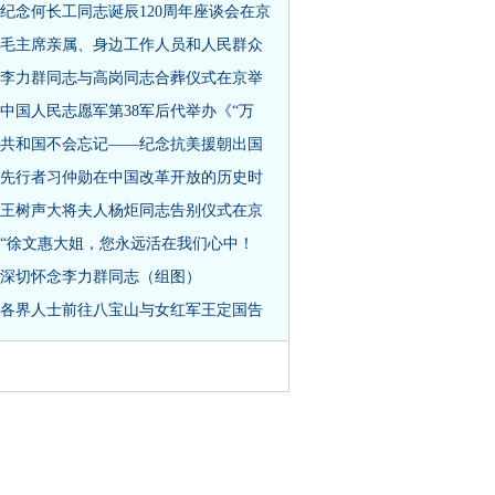
纪念何长工同志诞辰120周年座谈会在京
毛主席亲属、身边工作人员和人民群众
李力群同志与高岗同志合葬仪式在京举
中国人民志愿军第38军后代举办《“万
共和国不会忘记——纪念抗美援朝出国
先行者习仲勋在中国改革开放的历史时
王树声大将夫人杨炬同志告别仪式在京
“徐文惠大姐，您永远活在我们心中！
深切怀念李力群同志（组图）
各界人士前往八宝山与女红军王定国告