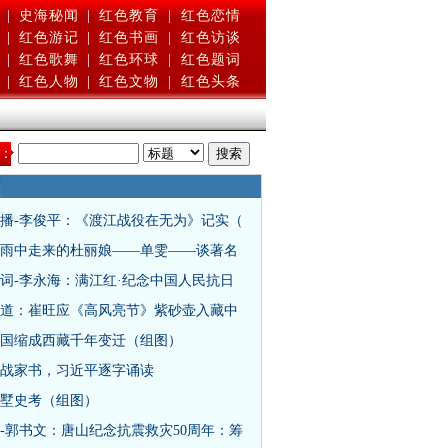
|
史海秘闻
|
红色教育
|
红色恋情
|
红色游记
|
红色书画
|
红色访谈
|
红色歌舞
|
红色环球
|
红色题词
|
红色人物
|
红色文物
|
红色头条
：
播-李俊平：《渡江战役在无为》记实（
雨中走来的杜丽娘——单雯——谈著名
词-李永海：满江红·纪念中国人民抗日
道：崔旺应《高风亮节》紫砂壶入藏中
国缩成西藏千年变迁（组图）
战家书，习近平逐字诵读
墅史考（组图）
-郭书文：唐山纪念抗震救灾50周年：筹