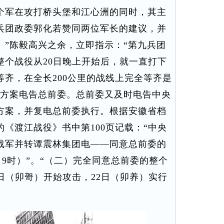
个军在攻打桥头堡和江心洲的同时，其主
兵团政委郭化若赞同两位军长的建议，并
。”陈毅高兴之余，立即指示：“第九兵团
整个战役从20日晚上开始后，就一直打下
齐，在全长200公里的战线上完全等齐是
一方案电告总前委。总前委又及时电告中央
方案，并复电总前委执行。根据安徽省档
《渡江战役》书中第100页记载：“中央
战军并转谭震林集团电——同意总前委的
8日9时）”。“（二）完全同意总前委的整个
日（卯哿）开始攻击，22日（卯养）实行