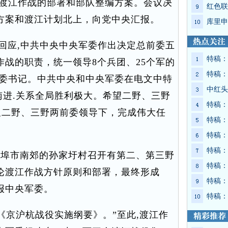
了渡江作战的部署和部队整编方案。会议决
红色联
方案和渡江计划北上，向党中央汇报。
库里申
应,中共中央中央军委作出决定总前委五
特稿：
战的职责，统一领导8个兵团、25个军的
特稿：
前委书记。中共中央和中央军委在电文中特
中红头
南进.关系全局胜利极大。希望二野、三野
特稿：
及二野、三野两前委领导下，完成伟大任
特稿：
特稿：
特稿：
在蚌埠市南郊的孙家圩村召开有第二、第三野
特稿：
论渡江作战方针原则和部署，最终形成
特稿：
报中央军委。
特稿：
《京沪杭战役实施纲要》。”至此,渡江作