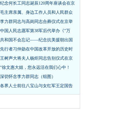
纪念何长工同志诞辰120周年座谈会在京
毛主席亲属、身边工作人员和人民群众
李力群同志与高岗同志合葬仪式在京举
中国人民志愿军第38军后代举办《“万
共和国不会忘记——纪念抗美援朝出国
先行者习仲勋在中国改革开放的历史时
王树声大将夫人杨炬同志告别仪式在京
“徐文惠大姐，您永远活在我们心中！
深切怀念李力群同志（组图）
各界人士前往八宝山与女红军王定国告