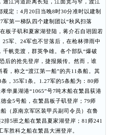
，通江河道距离长短，江面宽与窄，渡江
规定：4月20日当晚8时30分准时以建制
7军第一梯队四个建制团以“秋风扫落
，在板子矶和夏家湖登陆，蒋介石自诩固若
。25军、24军也不甘落后，在枪林弹雨中
，千帆竞渡，群英争雄。各个部队“爆破
争先恐后的抢先登岸，捷报频传。然而，谁
料看，称之“渡江第一船”的共11条船。其
3条，35军1条。1.27军的5条船为：80师
孝华巢湖港“1065”号7吨木船在繁昌荻港
王德金5号船，在繁昌板子矶登岸；79师
广的船（原南京军区装甲兵副司令员）在鲁
连2排5班之船在繁昌夏家湖登岸；81师241
船工车胜科之船在繁昌大洲登岸。