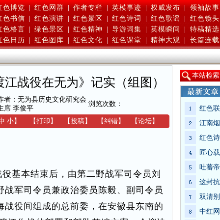
红色博览
|
红色网群
|
作者专栏
|
英模事迹
|
权威发布
|
领袖故事
红色书信
|
红色演讲
|
红色景区
|
红色诗词
|
红色歌谣
|
红色镜头
红色格言
|
绿色景区
|
红色精神
|
导游词集
|
英模瞬间
|
特稿精选
红色日历
|
红色图库
|
红色文化
|
红色课堂
|
精神大观
|
长篇连载
本
站检索
渡江战役在无为》记实（组图）
作者：无为县历史文化研究会
浏览次数：
主席 李俊平
红色联
中
小
】
【
打印
】
【
投稿
】
【
纠错
】
【
论坛
】
江南烟
红色诗
匠心载
吐蕃帝
在淮海战役基本结束后，由第二野战军司令员刘
这封抗
野战军司令员兼政治委员陈毅、副司令员
双清别
海战役间组成的总前委，在安徽县东南的
中红网