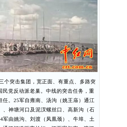
三个突击集团，宽正面、有重点、多路突
国民党反动派老巢。中线的突击任务，重
担任。25军自雍南、汤沟（姚王庙）通江
坝）、神塘河口及泥汊螺丝口、高新沟（石
24军由姚沟、刘渡（凤凰颈）、牛埠、土