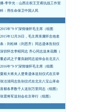
播-李学光：山西左权王艾甫抗战工作室
科：用生命保卫中国人民
2015年“9·9”深情缅怀毛主席（组图
2015年12月26日，毛主席亲属怀念他老
条：刘松林（刘思齐）同志遗体告别仪
深切怀念李昭同志 齐心同志送来花圈（
董必武之子董良翮同志追悼会在北京八
2016年“9·9”深情缅怀毛主席（组图
粟裕大将夫人楚青遗体送别仪式在京举
张洁清同志告别仪式在北京八宝山革命
首都各界数千人送别万里同志（组图）
张震将军送别会在京举行（组图）