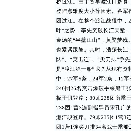
桥过江。由于各军渡江口多寡
登陆点难度大小等因素。各军都
团过江。在整个渡江战役中，2
叶”之势，率先突破长江天堑
金汤的“半壁江山”，黄粱梦残
也紧紧跟随。其时，浩荡长江
队”、“突击连”、“尖刀排”
是“渡江第一船”呢？从现有资
中：27军5条，24军2条，12军
240团26名突击爆破手乘船工张
板子矶登岸；80师238团所乘
238团1营3连副指导员宋孔
港江段登岸。79师235团1营3
团1营1连尖刀排34名战士乘