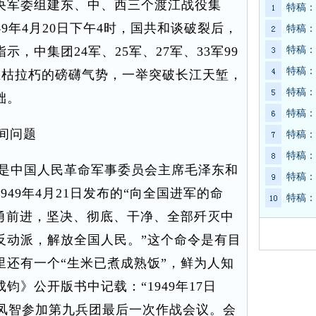
央军委组建东、中、西三个渡江战役集
特稿：
9年4月20日下午4时，国共和谈破裂后，
特稿：
，中集团24军、25军、27军、33军99
特稿：
特稿：
摧枯拉朽的磅礴气势，一举突破长江天堑，
特稿：
础。
特稿：
间问题
特稿：
特稿：
是中国人民革命军事委员会主席毛泽东和
特稿：
49年4月21日发布的“向全国进军的命
特稿：
奋勇前进，坚决、彻底、干净、全部歼灭中
反动派，解放全国人民。”这个命令是有目
里还有一个“生米已煮成熟饭”，鲜为人知
》公开版书中记载：“1949年17日
聂凤智参加第九兵团最后一次作战会议。会