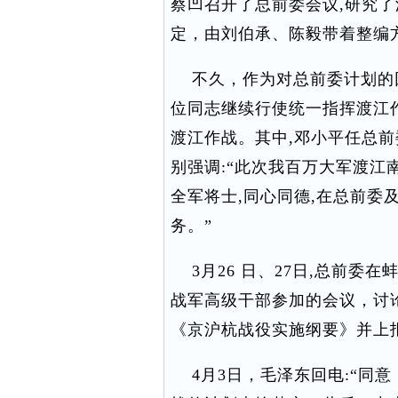
蔡凹召开了总前委会议,研究
定，由刘伯承、陈毅带着整编
不久，作为对总前委计划的回
位同志继续行使统一指挥渡江作
渡江作战。其中,邓小平任总
别强调:“此次我百万大军渡江
全军将士,同心同德,在总前委
务。”
3月26 日、27日,总前委
战军高级干部参加的会议，讨
《京沪杭战役实施纲要》并上
4月3日，毛泽东回电:“同意