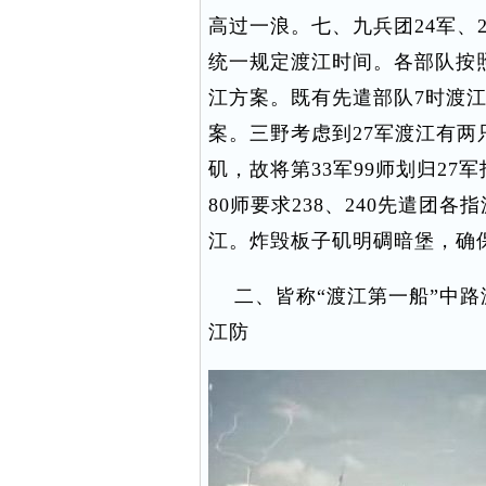
高过一浪。七、九兵团24军、
统一规定渡江时间。各部队按
江方案。既有先遣部队7时渡
案。三野考虑到27军渡江有两
矶，故将第33军99师划归27
80师要求238、240先遣团各
江。炸毁板子矶明碉暗堡，确
二、皆称“渡江第一船”中路
江防