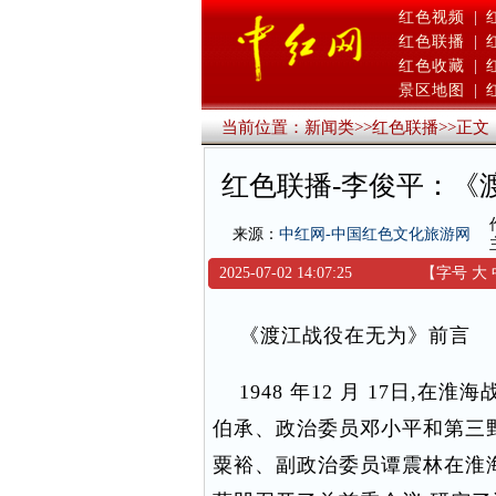
红色视频
|
红色联播
|
红色收藏
|
景区地图
|
当前位置：
新闻类
>>
红色联播
>>
正文
红色联播-李俊平：《
来源：
中红网-中国红色文化旅游网
2025-07-02 14:07:25
【字号
大
《渡江战役在无为》前言
1948 年12 月 17日,
伯承、政治委员邓小平和第三
粟裕、副政治委员谭震林在淮