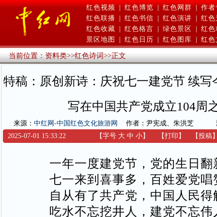
红色视频
|
红色博览
|
红色网群
|
作者
红色联播
|
红色书信
|
红色演讲
|
红色
红色收藏
|
红色格言
|
绿色景区
|
红色
景区地图
|
红色日历
|
红色图库
|
红色
当前位置：
资料类
>>
红色诗词
>>
正文
特稿：原创新诗：庆祝七一建党节 续写
写在中国共产党成立104周
来源：
中红网-中国红色文化旅游网
作者：尹宪成、朱洪芝
2025-07-01 15:33:22
【字号
大
中
小
】
【
打印
】
【
投稿
一年一度建党节，党的生日翻
七一来到喜事多，百姓爱党唱
自从有了共产党，中国人民得
吃水不忘挖井人，建党不忘伟