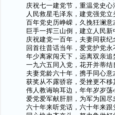
庆祝七一建党节，重温党史心
人民救星毛泽东，建党强党立
百年党史历峥嵘，久挽狅澜意
巨手一挥三山倒，建立人民新
庆祝建党一百年，夫妻同获纪
回首往昔话当年，爱党护党永
年少离家闯天下，远离双亲追
一九六五同入党，花开并蒂结
夫妻党龄六十年，携手同心意
获奖从不露骄容，受挫更不移
伟人教诲响耳边，年年岁岁荡
爱党爱军献肝胆，为军为国尽
六十年来听党话，六十年来跟