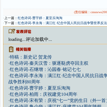
(责任编辑：cmsnews200
·上一篇：
红色诗词-曹宇婷：夏至乐淘淘
·下一篇：
红色诗词-李永海：满江红·纪念中国人民抗日战争暨世界反法
loading...
评论加载中...
·
特稿：新史记 贺龙传
·
红色诗词-秦关汉雪：驱逐鞑虏夺回主权
·
红色诗词-石继增：沁园春·铭记七七
·
红色诗词-李永海：满江红·纪念中国人民抗日战
战争胜利80周年
·
红色诗词-曹宇婷：夏至乐淘淘
·
红色诗词-柏雨：庆祝建党104周年
·
红色诗词-宋有荣：庆祝“七一”党的生日（外一首
·
红色诗词-鲁少华：满江红·庆建党104周年随想