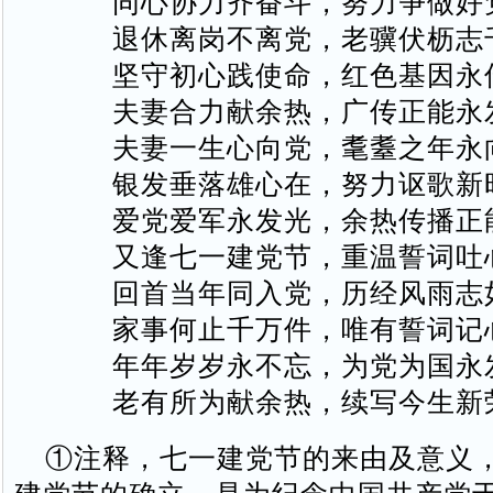
同心协力齐奋斗，努力争做好
退休离岗不离党，老骥伏枥志
坚守初心践使命，红色基因永
夫妻合力献余热，广传正能永
夫妻一生心向党，耄耋之年永
银发垂落雄心在，努力讴歌新
爱党爱军永发光，余热传播正
又逢七一建党节，重温誓词吐
回首当年同入党，历经风雨志
家事何止千万件，唯有誓词记
年年岁岁永不忘，为党为国永
老有所为献余热，续写今生新
①注释，七一建党节的来由及意义