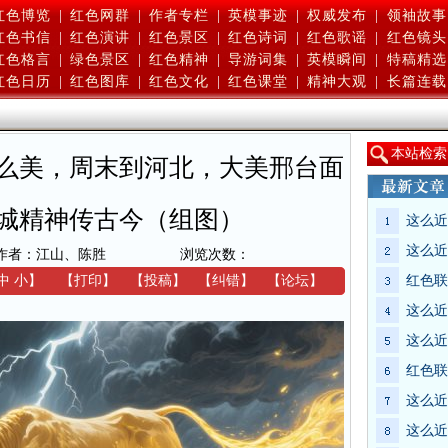
红色博览
|
红色网群
|
作者专栏
|
英模事迹
|
权威发布
|
领袖故事
红色书信
|
红色演讲
|
红色景区
|
红色诗词
|
红色歌谣
|
红色镜头
红色格言
|
绿色景区
|
红色精神
|
导游词集
|
英模瞬间
|
特稿精选
红色日历
|
红色图库
|
红色文化
|
红色课堂
|
精神大观
|
长篇连载
本
站检索
么美，周末到河北，大美邢台面
城精神传古今（组图）
这么近
这么近
作者：江山、陈胜
浏览次数：
中
小
】
【
打印
】
【
投稿
】
【
纠错
】
【
论坛
】
红色联
这么近
这么近
红色联
这么近
这么近