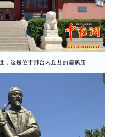
世，这是位于邢台内丘县的扁鹊庙