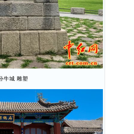
卧牛城 雕塑