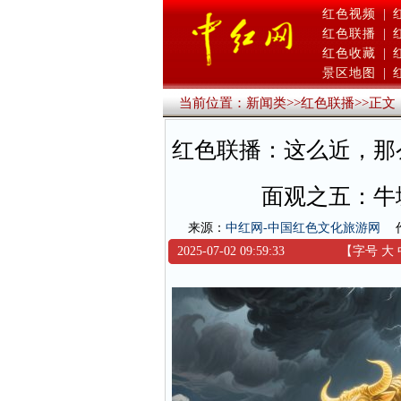
红色视频
|
红色联播
|
红色收藏
|
景区地图
|
当前位置：
新闻类
>>
红色联播
>>
正文
红色联播：这么近，那
面观之五：牛
来源：
中红网-中国红色文化旅游网
2025-07-02 09:59:33
【字号
大