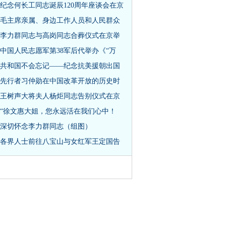
纪念何长工同志诞辰120周年座谈会在京
毛主席亲属、身边工作人员和人民群众
李力群同志与高岗同志合葬仪式在京举
中国人民志愿军第38军后代举办《“万
共和国不会忘记——纪念抗美援朝出国
先行者习仲勋在中国改革开放的历史时
王树声大将夫人杨炬同志告别仪式在京
“徐文惠大姐，您永远活在我们心中！
深切怀念李力群同志（组图）
各界人士前往八宝山与女红军王定国告