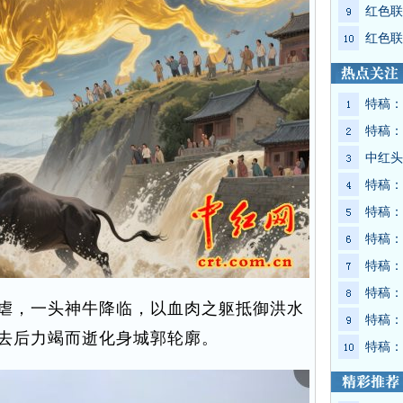
红色联
红色联
特稿：
特稿：
中红头
特稿：
特稿：
特稿：
特稿：
特稿：
虐，一头神牛降临，以血肉之躯抵御洪水
特稿：
去后力竭而逝化身城郭轮廓。
特稿：