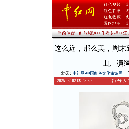
红色视频
|
红色联播
|
红色收藏
|
景区地图
|
当前位置：
红旅频道
>>
作者专栏
>>
江
这么近，那么美，周末
山川演
来源：
中红网-中国红色文化旅游网
2025-07-02 09:48:59
【字号
大