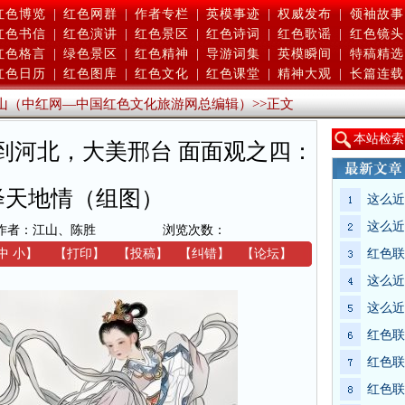
红色博览
|
红色网群
|
作者专栏
|
英模事迹
|
权威发布
|
领袖故事
红色书信
|
红色演讲
|
红色景区
|
红色诗词
|
红色歌谣
|
红色镜头
红色格言
|
绿色景区
|
红色精神
|
导游词集
|
英模瞬间
|
特稿精选
红色日历
|
红色图库
|
红色文化
|
红色课堂
|
精神大观
|
长篇连载
山（中红网—中国红色文化旅游网总编辑）
>>
正文
本
站检索
到河北，大美邢台 面面观之四：
绎天地情（组图）
这么近
这么近
作者：江山、陈胜
浏览次数：
中
小
】
【
打印
】
【
投稿
】
【
纠错
】
【
论坛
】
红色联
这么近
这么近
红色联
红色联
红色联