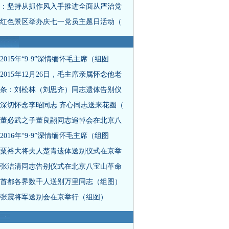
：坚持从抓作风入手推进全面从严治党
红色景区举办庆七一党员主题日活动（
2015年“9·9”深情缅怀毛主席（组图
2015年12月26日，毛主席亲属怀念他老
条：刘松林（刘思齐）同志遗体告别仪
深切怀念李昭同志 齐心同志送来花圈（
董必武之子董良翮同志追悼会在北京八
2016年“9·9”深情缅怀毛主席（组图
粟裕大将夫人楚青遗体送别仪式在京举
张洁清同志告别仪式在北京八宝山革命
首都各界数千人送别万里同志（组图）
张震将军送别会在京举行（组图）