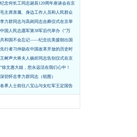
纪念何长工同志诞辰120周年座谈会在京
毛主席亲属、身边工作人员和人民群众
李力群同志与高岗同志合葬仪式在京举
中国人民志愿军第38军后代举办《“万
共和国不会忘记——纪念抗美援朝出国
先行者习仲勋在中国改革开放的历史时
王树声大将夫人杨炬同志告别仪式在京
“徐文惠大姐，您永远活在我们心中！
深切怀念李力群同志（组图）
各界人士前往八宝山与女红军王定国告