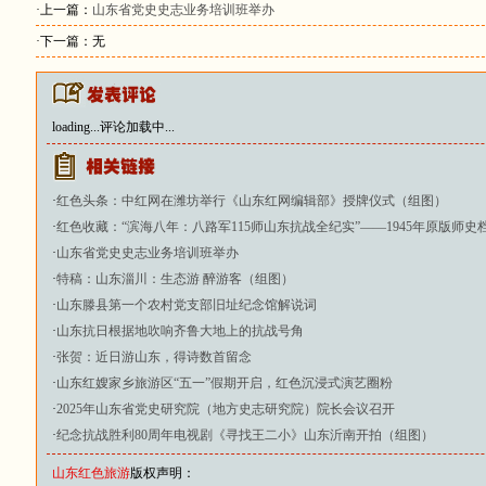
·上一篇：
山东省党史史志业务培训班举办
·下一篇：无
loading...
评论加载中...
·
红色头条：中红网在潍坊举行《山东红网编辑部》授牌仪式（组图）
·
红色收藏：“滨海八年：八路军115师山东抗战全纪实”——1945年原版师史
·
山东省党史史志业务培训班举办
·
特稿：山东淄川：生态游 醉游客（组图）
·
山东滕县第一个农村党支部旧址纪念馆解说词
·
山东抗日根据地吹响齐鲁大地上的抗战号角
·
张贺：近日游山东，得诗数首留念
·
山东红嫂家乡旅游区“五一”假期开启，红色沉浸式演艺圈粉
·
2025年山东省党史研究院（地方史志研究院）院长会议召开
·
纪念抗战胜利80周年电视剧《寻找王二小》山东沂南开拍（组图）
山东红色旅游
版权声明：