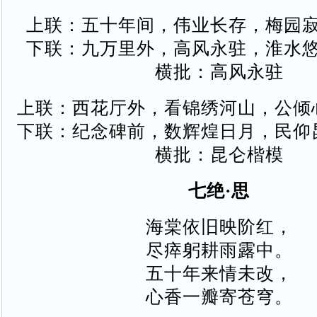
上联：五十年间，伟业长存，梅园
下联：九万里外，高风永驻，淮水
横批：高风永驻
上联：西花厅外，看锦绣河山，公倾
下联：纪念碑前，数辉煌日月，民仰
横批：昆仑楷模
七绝·思
海棠依旧映阶红，
尽瘁躬耕雨露中。
五十年来情未改，
心香一瓣寄苍穹。