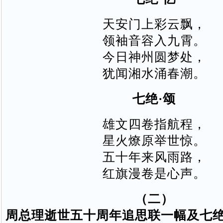
天安门上彩云飘，
领袖音容入九霄。
今日神州圆梦处，
犹闻湘水涌春潮。
七绝·颂
雄文四卷指航程，
星火燎原举世惊。
五十年来风雨路，
红旗漫卷是心声。
（二）
周总理逝世五十周年追思联一幅及七