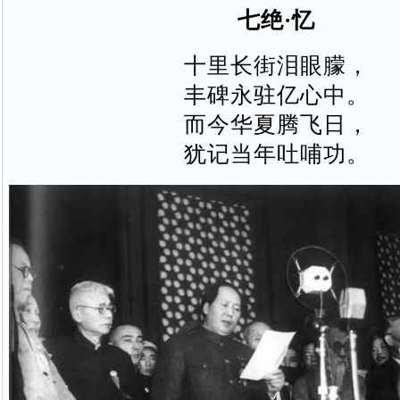
七绝·忆
十里长街泪眼朦，
丰碑永驻亿心中。
而今华夏腾飞日，
犹记当年吐哺功。