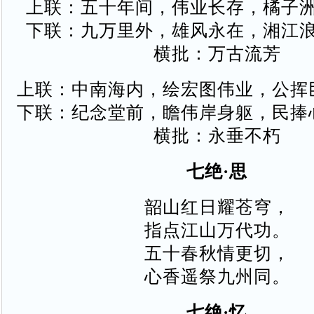
上联：五十年间，伟业长存，橘子
下联：九万里外，雄风永在，湘江
横批：万古流芳
上联：中南海内，绘宏图伟业，公挥
下联：纪念堂前，瞻伟岸身躯，民捧
横批：永垂不朽
七绝·思
韶山红日耀苍穹，
指点江山万代功。
五十春秋情更切，
心香遥祭九州同。
七绝·忆