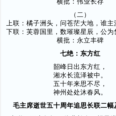
横批：伟业长存
（二）
上联：橘子洲头，问苍茫大地，谁主
下联：芙蓉国里，数璀璨星辰，公为
横批：永立丰碑
七绝：东方红
韶峰日出东方红，
湘水长流泽被中。
五十年来思不尽，
神州处处沐春风。
毛主席逝世五十周年追思长联二幅