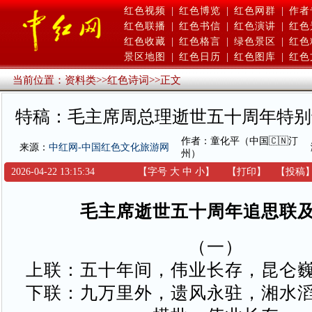
红色视频
|
红色博览
|
红色网群
|
作者
红色联播
|
红色书信
|
红色演讲
|
红色
红色收藏
|
红色格言
|
绿色景区
|
红色
景区地图
|
红色日历
|
红色图库
|
红色
当前位置：
资料类
>>
红色诗词
>>
正文
特稿：毛主席周总理逝世五十周年特别
作者：童化平（中国🇨🇳汀
来源：
中红网-中国红色文化旅游网
州）
2026-04-22 13:15:34
【字号
大
中
小
】
【
打印
】
【
投稿
毛主席逝世五十周年追思联
（一）
上联：五十年间，伟业长存，昆仑
下联：九万里外，遗风永驻，湘水