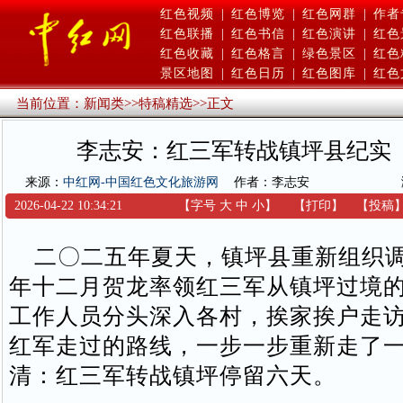
红色视频
|
红色博览
|
红色网群
|
作者
红色联播
|
红色书信
|
红色演讲
|
红色
红色收藏
|
红色格言
|
绿色景区
|
红色
景区地图
|
红色日历
|
红色图库
|
红色
当前位置：
新闻类
>>
特稿精选
>>
正文
李志安：红三军转战镇坪县纪实
来源：
中红网-中国红色文化旅游网
作者：李志安
2026-04-22 10:34:21
【字号
大
中
小
】
【
打印
】
【
投稿
二〇二五年夏天，镇坪县重新组织调
年十二月贺龙率领红三军从镇坪过境
工作人员分头深入各村，挨家挨户走
红军走过的路线，一步一步重新走了
清：红三军转战镇坪停留六天。