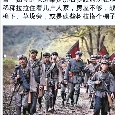
稀稀拉拉住着几户人家，房屋不够，
檐下、草垛旁，或是砍些树枝搭个棚