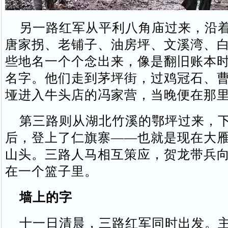
另一路红军从平利八角庙过来，沿着
唐家拐、老铺子、油房坪、文溪湾、
些地名一个个念出来，像是翻旧账本
名字。他们走到茅坪街，过鸡冠石、
垭进入牛头店的冯家营，当晚便在那
第三路则从湖北竹溪的鄂坪过来，下
后，登上了仁旗寨——也就是现在大
山头。三路人马相互策应，贺龙带兵
在一个篮子里。
墙上的字
十一日清晨，三路红军同时出发。主