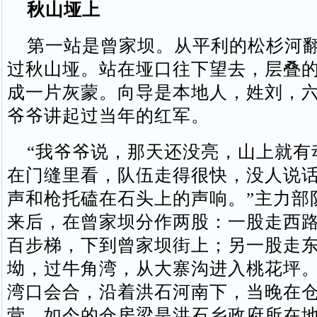
秋山垭上
第一站是曾家坝。从平利的松杉河翻
过秋山垭。站在垭口往下望去，层叠
成一片灰蒙。向导是本地人，姓刘，
爷爷讲起过当年的红军。
“我爷爷说，那天还没亮，山上就有
在门缝里看，队伍走得很快，没人说
声和枪托磕在石头上的声响。”主力部
来后，在曾家坝分作两股：一股走西
百步梯，下到曾家坝街上；另一股走
坳，过牛角湾，从大寨沟进入桃花坪
湾口会合，沿着洪石河南下，当晚在
营。如今的仓房梁是洪石乡政府所在