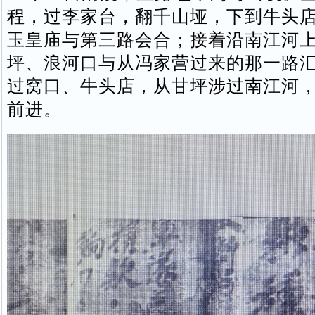
程，过李家台，翻千山垭，下到牛头
玉皇庙与第三路会合；接着沿南江河
坪、浪河口与从冯家营过来的那一路
过窝口、牛头店，从甘坪涉过南江河
前进。