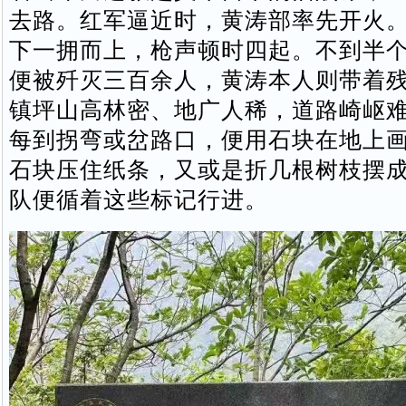
去路。红军逼近时，黄涛部率先开火
下一拥而上，枪声顿时四起。不到半
便被歼灭三百余人，黄涛本人则带着
镇坪山高林密、地广人稀，道路崎岖
每到拐弯或岔路口，便用石块在地上
石块压住纸条，又或是折几根树枝摆
队便循着这些标记行进。