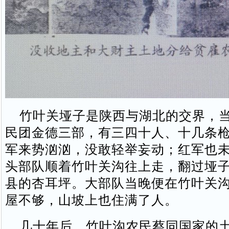
竹叶关垭子是陕西与湖北的交界，当
民团金德三部，有三四十人、十几条
军来势汹汹，没敢轻举妄动；红军也
头部队顺着竹叶关沟往上走，翻过垭
县的杏耳坪。大部队当晚便在竹叶关
屋不够，山坡上也住满了人。
几十年后，竹叶沟农民蔡同国家的土