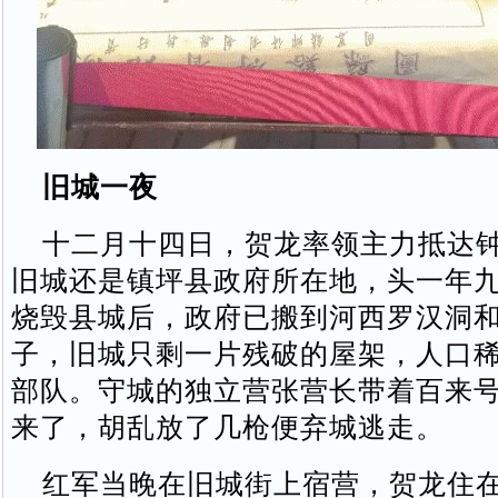
旧城一夜
十二月十四日，贺龙率领主力抵达钟
旧城还是镇坪县政府所在地，头一年
烧毁县城后，政府已搬到河西罗汉洞
子，旧城只剩一片残破的屋架，人口
部队。守城的独立营张营长带着百来
来了，胡乱放了几枪便弃城逃走。
红军当晚在旧城街上宿营，贺龙住在