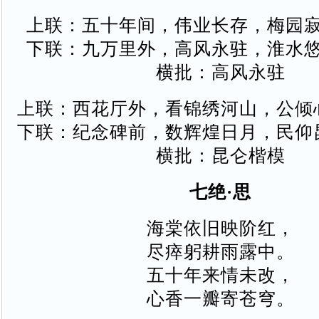
上联：五十年间，伟业长存，梅园
下联：九万里外，高风永驻，淮水
横批：高风永驻
上联：西花厅外，看锦绣河山，公倾
下联：纪念碑前，数辉煌日月，民仰
横批：昆仑楷模
七绝·思
海棠依旧映阶红，
尽瘁躬耕雨露中。
五十年来情未改，
心香一瓣寄苍穹。