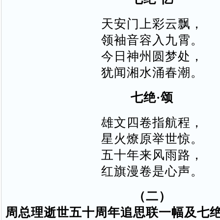
天安门上彩云飘，
领袖音容入九霄。
今日神州圆梦处，
犹闻湘水涌春潮。
七绝·颂
雄文四卷指航程，
星火燎原举世惊。
五十年来风雨路，
红旗漫卷是心声。
（二）
周总理逝世五十周年追思联一幅及七