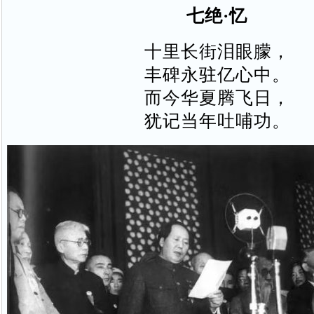
七绝·忆
十里长街泪眼朦，
丰碑永驻亿心中。
而今华夏腾飞日，
犹记当年吐哺功。