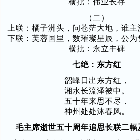
横批：伟业长存
（二）
上联：橘子洲头，问苍茫大地，谁主
下联：芙蓉国里，数璀璨星辰，公为
横批：永立丰碑
七绝：东方红
韶峰日出东方红，
湘水长流泽被中。
五十年来思不尽，
神州处处沐春风。
毛主席逝世五十周年追思长联二幅