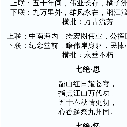
上联：五十年间，伟业长存，橘子
下联：九万里外，雄风永在，湘江
横批：万古流芳
上联：中南海内，绘宏图伟业，公挥
下联：纪念堂前，瞻伟岸身躯，民捧
横批：永垂不朽
七绝·思
韶山红日耀苍穹，
指点江山万代功。
五十春秋情更切，
心香遥祭九州同。
七绝·忆