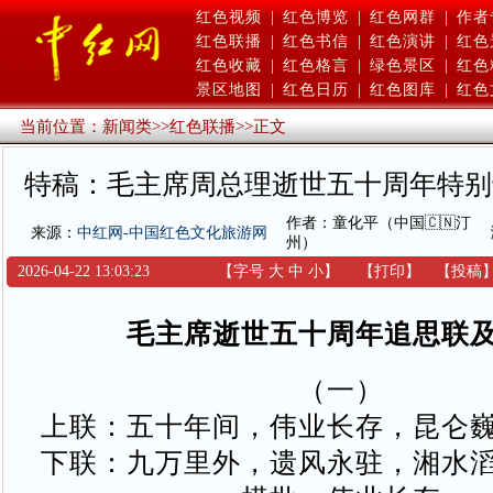
红色视频
|
红色博览
|
红色网群
|
作者
红色联播
|
红色书信
|
红色演讲
|
红色
红色收藏
|
红色格言
|
绿色景区
|
红色
景区地图
|
红色日历
|
红色图库
|
红色
当前位置：
新闻类
>>
红色联播
>>
正文
特稿：毛主席周总理逝世五十周年特别
作者：童化平（中国🇨🇳汀
来源：
中红网-中国红色文化旅游网
州）
2026-04-22 13:03:23
【字号
大
中
小
】
【
打印
】
【
投稿
毛主席逝世五十周年追思联
（一）
上联：五十年间，伟业长存，昆仑
下联：九万里外，遗风永驻，湘水