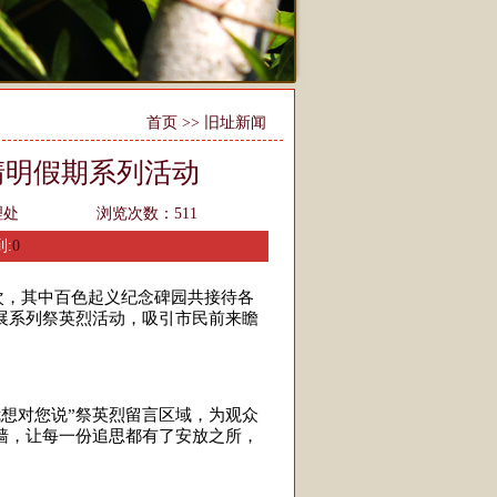
首页
>>
旧址新闻
清明假期系列活动
理处
浏览次数：
511
:
0
次，其中百色起义纪念碑园共接待各
开展系列祭英烈活动，吸引市民前来瞻
想对您说”祭英烈留言区域，为观众
墙，让每一份追思都有了安放之所，