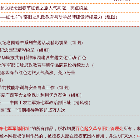
色起义纪念园春节红色之旅人气高涨、亮点纷呈
——红七军军部旧址思政教育与研学品牌建设持续发力（组图）
义纪念园端午系列主题活动精彩纷呈（组图）
起义纪念园里精彩纷呈（组图）
”中华民族共有精神家园建设主题文化活动·百色
七军军部旧址思政教育与研学品牌建设持续发力（
纪念园春节红色之旅人气高涨、亮点纷呈
图）
节前技能培训与安全自查工作（组图）
4年度广西革命文物保护利用优秀案例（组图）
证——中国工农红军第七军政治部旧址（清风楼）
园“五一”假期接待游客超15万人次
第七军军部旧址
”的所有作品，版权均属
百色起义革命旧址管理处
所有，
经本网授权使用作品的，被授权人应在授权范围内使用，并注明“来源：