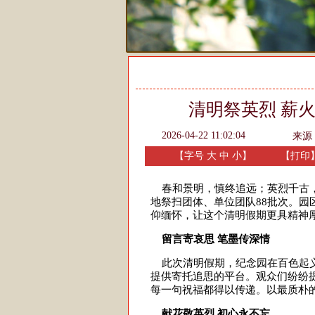
清明祭英烈 薪
2026-04-22 11:02:04
来源
【字号
大
中
小
】
【
打印
春和景明，慎终追远；英烈千古，
地祭扫团体、单位团队88批次。园
仰缅怀，让这个清明假期更具精神
留言寄哀思 笔墨传深情
此次清明假期，纪念园在百色起义
提供寄托追思的平台。观众们纷纷
每一句祝福都得以传递。以最质朴
献花敬英烈 初心永不忘