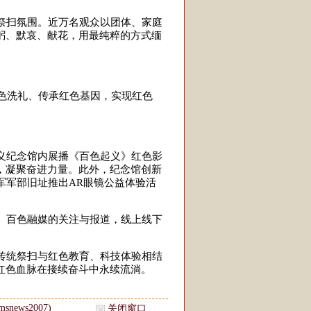
祭扫氛围。近万名观众以团体、家庭
躬、默哀、献花，用最纯粹的方式缅
色洗礼、传承红色基因，实现红色
义纪念馆内展播《百色起义》红色影
，凝聚奋进力量。此外，纪念馆创新
军军部旧址推出AR眼镜公益体验活
、百色融媒的关注与报道，线上线下
传统祭扫与红色教育、科技体验相结
红色血脉在接续奋斗中永续流淌。
news2007)
关闭窗口