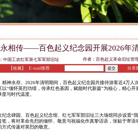
火永相传——百色起义纪念园开展2026年
作者：百色起义革命旧址管
：
中国工农红军第七军军部旧址
】
【收藏】
E-mail推荐:
分享到
精神永存。2026年清明期间，百色起义纪念园共接待游客近4万人
区以“缅怀英烈功绩，传承红色基因，赋能时代新篇”为核心，精心
厚度与时代温度。
纪念碑园、百色起义纪念馆、红七军军部旧址三大场馆同步设置“我
提笔，将对革命先烈的缅怀、敬意与祝福化作真挚话语，张贴于寄语
的方式传递对英烈的敬意。