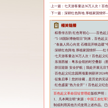
·上一篇：
七天游客量达36万人次！百
·下一篇：
深耕红色阵地 厚植家国情怀
·
粽香传古韵 红色寄初心——百色起
·
“5·18国际博物馆日”到来，百色
·
“各族人民心向党 石榴花开映边疆
·
深耕红色阵地 厚植家国情怀——红
·
七天游客量达36万人次！百色起义
·
东渐西被：粤东会馆的时空叠影（
·
辞旧迎新 安全护航｜我处开展元旦
·
百色起义纪念园两项案例获评202
·
征集启事丨您的珍藏，是历史的见
·
红色盛宴“热力全开”！百色起义纪念
百色起义革命旧址管理处
版权声明：
1、凡本网注明“来源：
中国工农红军
制或利用其他方式使用上述作品。已