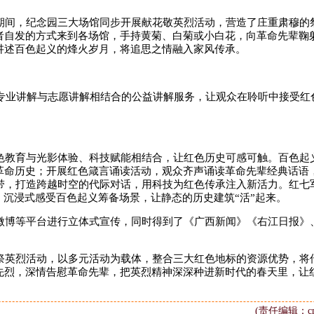
间，纪念园三大场馆同步开展献花敬英烈活动，营造了庄重肃穆的
者自发的方式来到各场馆，手持黄菊、白菊或小白花，向革命先辈鞠
讲述百色起义的烽火岁月，将追思之情融入家风传承。
专业讲解与志愿讲解相结合的公益讲解服务，让观众在聆听中接受红
教育与光影体验、科技赋能相结合，让红色历史可感可触。百色起
革命历史；开展红色箴言诵读活动，观众齐声诵读革命先辈经典话语
纽带，打造跨越时空的代际对话，用科技为红色传承注入新活力。红七
，沉浸式感受百色起义筹备场景，让静态的历史建筑“活”起来。
博等平台进行立体式宣传，同时得到了《广西新闻》《右江日报》
英烈活动，以多元活动为载体，整合三大红色地标的资源优势，将
先烈，深情告慰革命先辈，把英烈精神深深种进新时代的春天里，让
(责任编辑：cms