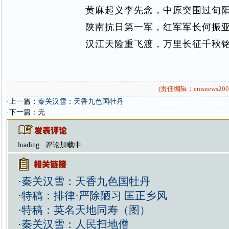
黄麻起义李先念，中原突围过旬
陕南抗日第一军，红军军长何振
汉江天险重飞渡，万里长征千秋
(责任编辑：cmsnews200
·上一篇：
秦关汉雪：天香九色国牡丹
·下一篇：无
loading...
评论加载中...
·
秦关汉雪：天香九色国牡丹
·
特稿：排律·严除陋习 匡正乡风
·
特稿：英名天地同寿（图）
·
秦关汉雪：人民扫地僧