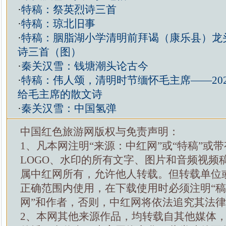
·
特稿：祭英烈诗三首
·
特稿：琼北旧事
·
特稿：胭脂湖小学清明前拜谒（康乐县）龙
诗三首（图）
·
秦关汉雪：钱塘潮头论古今
·
特稿：伟人颂，清明时节缅怀毛主席——20
给毛主席的散文诗
·
秦关汉雪：中国氢弹
中国红色旅游网版权与免责声明：
1、凡本网注明“来源：中红网”或“特稿”或
LOGO、水印的所有文字、图片和音频视频
属中红网所有，允许他人转载。但转载单位
正确范围内使用，在下载使用时必须注明“
网”和作者，否则，中红网将依法追究其法
2、本网其他来源作品，均转载自其他媒体