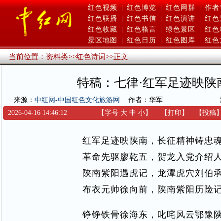
红色视频
|
红色博览
|
红色网群
|
作者
红色联播
|
红色书信
|
红色演讲
|
红色
红色收藏
|
红色格言
|
绿色景区
|
红色
景区地图
|
红色日历
|
红色图库
|
红色
当前位置：
资料类
>>
红色诗词
>>
正文
特稿：七律·红军足迹映陕
来源：
中红网-中国红色文化旅游网
作者：华军
2026-04-16 14:46:12
【字号
大
中
小
】
【
打印
】
【
投稿
红军足迹映陕南，长征精神铸忠
革命先驱廖乾五，贺龙入党介绍
陕南紫阳遇虎记，龙潭虎穴刘伯
布衣元帅徐向前，陕南紫阳历险
铮铮铁骨徐海东，叱咤风云鄂豫