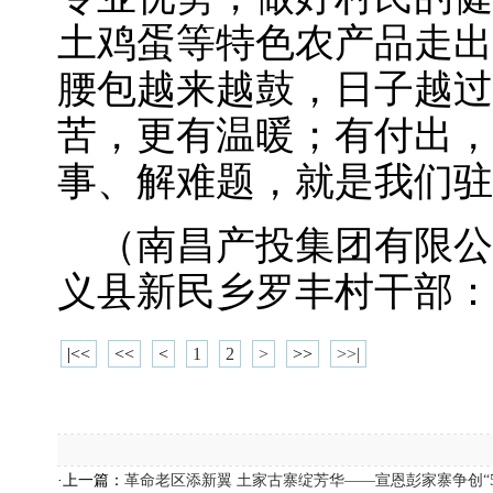
土鸡蛋等特色农产品走出
腰包越来越鼓，日子越过
苦，更有温暖；有付出，
事、解难题，就是我们
（南昌产投集团有限公
义县新民乡罗丰村干部：
|<<
<<
<
1
2
>
>>
>>|
·上一篇：
革命老区添新翼 土家古寨绽芳华——宣恩彭家寨争创“