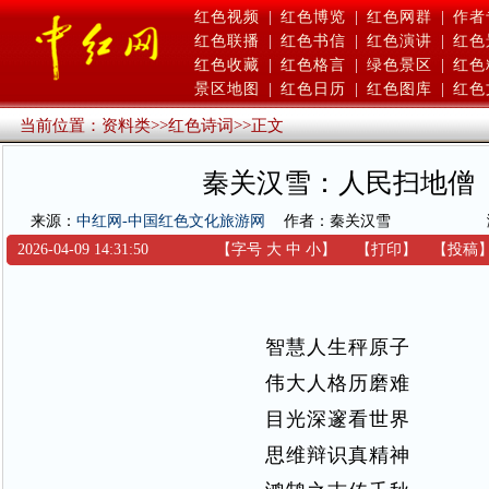
红色视频
|
红色博览
|
红色网群
|
作者
红色联播
|
红色书信
|
红色演讲
|
红色
红色收藏
|
红色格言
|
绿色景区
|
红色
景区地图
|
红色日历
|
红色图库
|
红色
当前位置：
资料类
>>
红色诗词
>>
正文
秦关汉雪：人民扫地僧
来源：
中红网-中国红色文化旅游网
作者：秦关汉雪
2026-04-09 14:31:50
【字号
大
中
小
】
【
打印
】
【
投稿
智慧人生秤原子
伟大人格历磨难
目光深邃看世界
思维辩识真精神