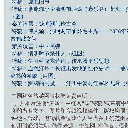
·
特稿：琼北旧事
·
特稿：胭脂湖小学清明前拜谒（康乐县）龙头山
（图）
·
秦关汉雪：钱塘潮头论古今
·
特稿：伟人颂，清明时节缅怀毛主席——2026
席的散文诗
·
秦关汉雪：中国氢弹
·
特稿：清明时节祭伟人（组图）
·
特稿：学习毛泽东诗词，传承清平乐思想
·
特稿：血色汀州：长征出发地的红色史诗——兼
秘书的赤诚（组图）
·
特稿：踮脚的高度——汀州中复村红军桥九咏（
中国红色旅游网版权与免责声明：
1、凡本网注明“来源：中红网”或“特稿”或带有中
印的所有文字、图片和音频视频稿件，版权均属
许他人转载。但转载单位或个人应当在正确范围
使用时必须注明“稿件来源：中红网”和作者，否