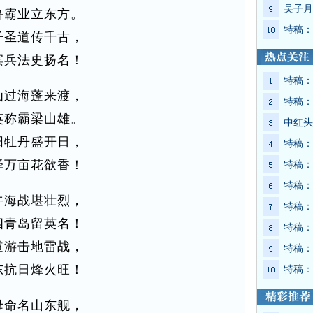
吴子月
鲁霸业立东方。
特稿：
子圣道传千古，
滨兵法史扬名！
特稿：
仙过海蓬来渡，
特稿：
英称霸梁山雄。
中红头
阳牡丹盛开日，
特稿：
泽万亩花欲香！
特稿：
特稿：
午海战堪壮烈，
特稿：
四青岛留英名！
特稿：
道游击地雷战，
特稿：
东抗日烽火旺！
特稿：
母命名山东舰，