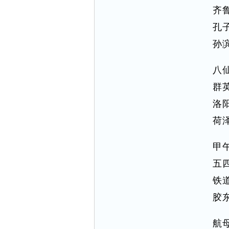
齐
孔
孙
八
群
洛
荷
甲
五
铁
胶
航