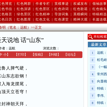
红色博览
|
红色网群
|
作者专栏
|
英模事迹
|
权威发布
|
领袖故事
红色书信
|
红色演讲
|
红色景区
|
红色诗词
|
红色歌谣
|
红色镜头
红色格言
|
绿色景区
|
红色精神
|
导游词集
|
英模瞬间
|
特稿精选
红色日历
|
红色图库
|
红色文化
|
红色课堂
|
精神大观
|
长篇连载
春明（笔名：远航）
>>
正文
本
站检索
天说地 话“山东”
作者：远航
浏览次数：
远航：
中
小
】
【
打印
】
【
投稿
】
【
纠错
】
【
论坛
】
松毛岭
《一幅
说鲁人脾气硬，
常州西
言山东志欲钢！
向显桃
河入海龙摆尾，
特稿：
山顶天立苍穹！
李伟、
特稿：
皇封禅朝天拜，