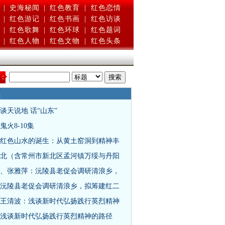
|
史海秘闻
|
红色教育
|
红色恋情
|
红色游记
|
红色书画
|
红色访谈
|
红色歌舞
|
红色环球
|
红色题词
|
红色人物
|
红色文物
|
红色头条
：
谈天说地 话“山东”
鬼火8-10集
红色山水的诞生：从黄土窑洞到精神丰
北（含常州市新北区孟河镇万绥与丹阳
、张雅萍：沅陵县老促会调研清浪乡，
沅陵县老促会调研清浪乡，拟筹建红二
王清波：浅谈新时代弘扬践行英烈精神
浅谈新时代弘扬践行英烈精神的路径