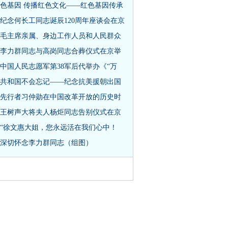
色基因 传播红色文化——红色基因传承
纪念何长工同志诞辰120周年座谈会在京
毛主席亲属、身边工作人员和人民群众
李力群同志与高岗同志合葬仪式在京举
中国人民志愿军第38军后代举办《“万
共和国不会忘记——纪念抗美援朝出国
先行者习仲勋在中国改革开放的历史时
王树声大将夫人杨炬同志告别仪式在京
“徐文惠大姐，您永远活在我们心中！
深切怀念李力群同志（组图）