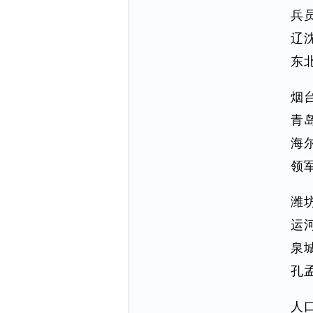
兵
辽
东
烟
青
海
领
潍
运
泉
孔
人