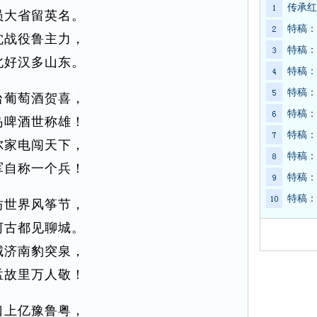
传承红
员大省留英名。
特稿：
沈战役鲁主力，
特稿：
北好汉多山东。
特稿：
特稿：
台葡萄酒贺喜，
特稿：
岛啤酒世称雄！
特稿：
尔家电闯天下，
特稿：
军自称一个兵！
特稿：
特稿：
坊世界风筝节，
河古都见聊城。
城济南豹突泉，
孟故里万人敬！
口上亿豫鲁粤，