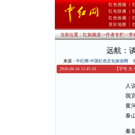
红色视频
|
红色联播
|
红色收藏
|
景区地图
|
当前位置：
红旅频道
>>
作者专栏
>>
李
远航：谈
来源：
中红网-中国红色文化旅游网
2026-04-16 13:45:10
【字号
大
人
我
黄
泰
秦