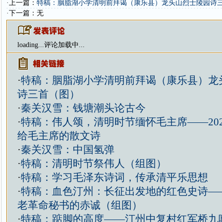
·上一篇：
特稿：胭脂湖小学清明前拜谒（康乐县）龙头山烈士陵园诗
·下一篇：无
loading...
评论加载中...
·
特稿：胭脂湖小学清明前拜谒（康乐县）龙
诗三首（图）
·
秦关汉雪：钱塘潮头论古今
·
特稿：伟人颂，清明时节缅怀毛主席——20
给毛主席的散文诗
·
秦关汉雪：中国氢弹
·
特稿：清明时节祭伟人（组图）
·
特稿：学习毛泽东诗词，传承清平乐思想
·
特稿：血色汀州：长征出发地的红色史诗—
老革命秘书的赤诚（组图）
·
特稿：踮脚的高度——汀州中复村红军桥九