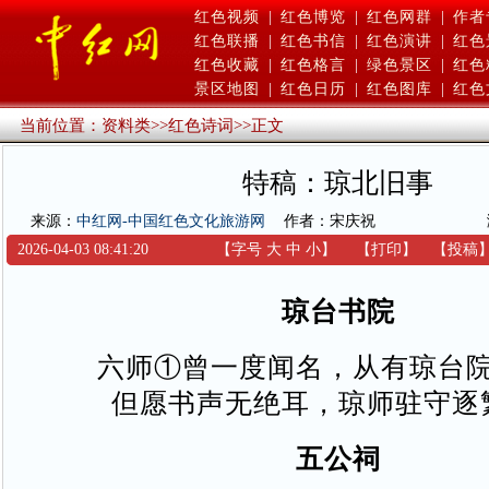
红色视频
|
红色博览
|
红色网群
|
作者
红色联播
|
红色书信
|
红色演讲
|
红色
红色收藏
|
红色格言
|
绿色景区
|
红色
景区地图
|
红色日历
|
红色图库
|
红色
当前位置：
资料类
>>
红色诗词
>>
正文
特稿：琼北旧事
来源：
中红网-中国红色文化旅游网
作者：宋庆祝
2026-04-03 08:41:20
【字号
大
中
小
】
【
打印
】
【
投稿
琼台书院
六师①曾一度闻名，从有琼台
但愿书声无绝耳，琼师驻守逐
五公祠