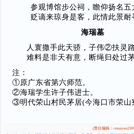
参观博馆步公祠，瞻仰扬名五
贬谪来琼身是客，此情此景耐
海瑞墓
人寰撒手此天骄，子伟②扶灵
难料是非天有意，断绳归处过
注：
①原广东省第六师范。
②海瑞学生许子伟进士。
③明代荣山村民茅居(今海口市荣山
(责任编辑：cmsnews200