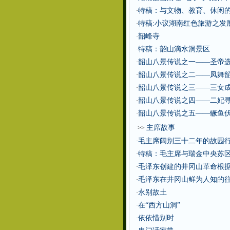
特稿：与文物、教育、休闲
·
特稿:小议湖南红色旅游之发
·
韶峰寺
·
特稿：韶山滴水洞景区
·
韶山八景传说之一——圣帝
·
韶山八景传说之二——凤舞
·
韶山八景传说之三——三女
·
韶山八景传说之四——二妃
·
韶山八景传说之五——鳜鱼
·
主席故事
>>
毛主席阔别三十二年的故园
·
特稿：毛主席与瑞金中央苏
·
毛泽东创建的井冈山革命根
·
毛泽东在井冈山鲜为人知的
·
永别故土
·
在“西方山洞”
·
依依惜别时
·