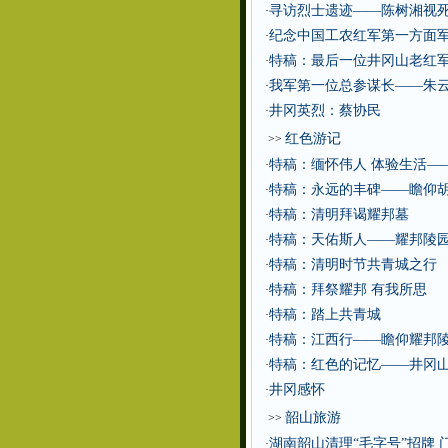
寻访烈士遗迹——陈树湘视
·
纪念中国工农红军第一方面军
·
特稿：最后一位井冈山老红
·
我军第一位总参谋长——朱
·
井冈英烈：蔡协民
·
红色游记
>>
特稿：缅怀伟人 体验生活—
·
特稿：永远的丰碑——瞻仰
·
特稿：清明拜谒耀邦墓
·
特稿：天佑斯人——耀邦陵
·
特稿：清明时节共青城之行
·
特稿：拜祭耀邦 有我所思
·
特稿：踏上共青城
·
特稿：江西行——瞻仰耀邦
·
特稿：红色的记忆——井冈
·
井冈感怀
·
韶山旅游
>>
湖南韶山清理“毛字号”招牌 
·