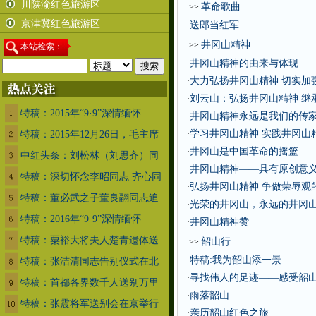
川陕渝红色旅游区
革命歌曲
>>
京津冀红色旅游区
送郎当红军
·
井冈山精神
>>
本
站检索：
井冈山精神的由来与体现
·
大力弘扬井冈山精神 切实加
·
刘云山：弘扬井冈山精神 继
·
特稿：2015年“9·9”深情缅怀
井冈山精神永远是我们的传
·
学习井冈山精神 实践井冈山
特稿：2015年12月26日，毛主席
·
井冈山是中国革命的摇篮
·
中红头条：刘松林（刘思齐）同
井冈山精神——具有原创意
·
特稿：深切怀念李昭同志 齐心同
弘扬井冈山精神 争做荣辱观
·
特稿：董必武之子董良翮同志追
光荣的井冈山，永远的井冈
·
特稿：2016年“9·9”深情缅怀
井冈山精神赞
·
特稿：粟裕大将夫人楚青遗体送
韶山行
>>
特稿:我为韶山添一景
·
特稿：张洁清同志告别仪式在北
寻找伟人的足迹——感受韶
·
特稿：首都各界数千人送别万里
雨落韶山
·
特稿：张震将军送别会在京举行
亲历韶山红色之旅
·