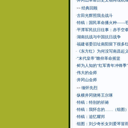
井冈山革命历史文物再现杭
·
经典回顾
>>
古田光辉照我去战斗
·
特稿：国民革命播火种——
·
平潭军民抗日往事：赤手空
·
湖南抗战与中国抗日战争
·
福建省委旧址南阳留下很多
·
《东方红》为何没写南昌起
·
“末代皇帝”瞻仰革命摇篮
·
鲜为人知的“红军青年冲锋季
·
伟大的会师
·
井冈山会师
·
缅怀先烈
>>
纵横井冈骁将王尔琢
·
特稿：特别的祈祷
·
特稿：我怀念的……（组图
·
特稿：追忆耀邦
·
组图：刘少奇长女刘爱琴冒雨
·