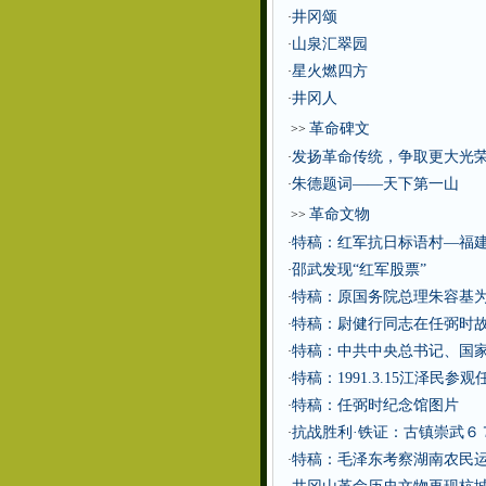
井冈颂
·
山泉汇翠园
·
星火燃四方
·
井冈人
·
革命碑文
>>
发扬革命传统，争取更大光
·
朱德题词——天下第一山
·
革命文物
>>
特稿：红军抗日标语村—福
·
邵武发现“红军股票”
·
特稿：原国务院总理朱容基为
·
特稿：尉健行同志在任弼时
·
特稿：中共中央总书记、国
·
特稿：1991.3.15江泽民
·
特稿：任弼时纪念馆图片
·
抗战胜利·铁证：古镇崇武６
·
特稿：毛泽东考察湖南农民
·