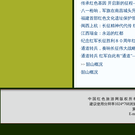
传承红色基因 开启新的征程
·
八一枪响，军旗在南昌城头
·
福建首部红色文化遗址保护
·
闽西上杭：长征精神代代传 
·
江西瑞金：永远的红都
·
纪念红军长征胜利８０周年
·
通道转兵，奏响长征伟大战
·
通道转兵 红军自此有“通道
·
韶山概况
>>
韶山概况
·
中 国 红 色 旅 游 网 版 权 所 
建议使用分辩率1024*768
冀
E-ma