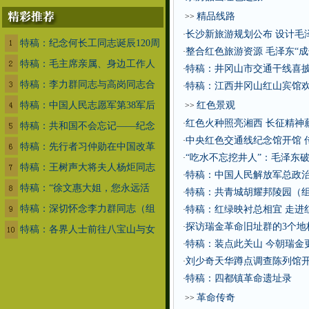
精品线路
>>
长沙新旅游规划公布 设计毛
·
特稿：纪念何长工同志诞辰120周
整合红色旅游资源 毛泽东“
·
特稿：毛主席亲属、身边工作人
特稿：井冈山市交通干线喜
·
特稿：李力群同志与高岗同志合
特稿：江西井冈山红山宾馆
·
特稿：中国人民志愿军第38军后
红色景观
>>
红色火种照亮湘西 长征精神
·
特稿：共和国不会忘记——纪念
中央红色交通线纪念馆开馆 
·
特稿：先行者习仲勋在中国改革
“吃水不忘挖井人”：毛泽东
·
特稿：王树声大将夫人杨炬同志
特稿：中国人民解放军总政治
·
特稿：“徐文惠大姐，您永远活
特稿：共青城胡耀邦陵园（
·
特稿：深切怀念李力群同志（组
特稿：红绿映衬总相宜 走进
·
探访瑞金革命旧址群的3个地
·
特稿：各界人士前往八宝山与女
特稿：装点此关山 今朝瑞金
·
刘少奇天华蹲点调查陈列馆开
·
特稿：四都镇革命遗址录
·
革命传奇
>>