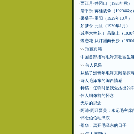
西江月·井冈山（1928年秋）
·
清平乐·蒋桂战争（1929年秋
·
采桑子·重阳（1929年10月）
·
如梦令·元旦（1930年1月）
·
减字木兰花·广昌路上（1930
·
蝶恋花·从汀洲向长沙（1930
·
珍藏典籍
>>
中国首部描写毛泽东壮丽生
·
伟人风采
>>
从橘子洲青年毛泽东雕塑探寻
·
诗人毛泽东的闽西情感
·
特稿：任弼时是我党杰出的
·
伟人铜像前的怀念
·
无尽的思念
·
阿沛·阿旺晋美：永记毛主席
·
怀念伯伯毛泽东
·
邵华：离开毛泽东的日子
·
伟人与韶山