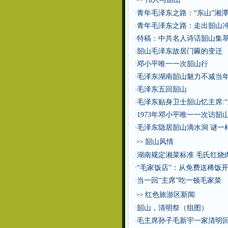
>>
青年毛泽东之路：“东山”湘
·
青年毛泽东之路：走出韶山
·
特稿：中共名人诗话韶山集
·
韶山毛泽东故居门匾的变迁
·
邓小平唯一一次韶山行
·
毛泽东湖南韶山魅力不减当年
·
毛泽东五回韶山
·
毛泽东贴身卫士韶山忆主席:
·
1973年邓小平唯一一次访韶
·
毛泽东隐居韶山滴水洞 谜一
·
韶山风情
>>
湖南规定湘菜标准 毛氏红烧
·
“毛家饭店”：从免费送稀饭
·
当一回“主席”吃一顿毛家菜
·
红色旅游区新闻
>>
韶山，清明祭（组图）
·
毛主席孙子毛新宇一家清明
·