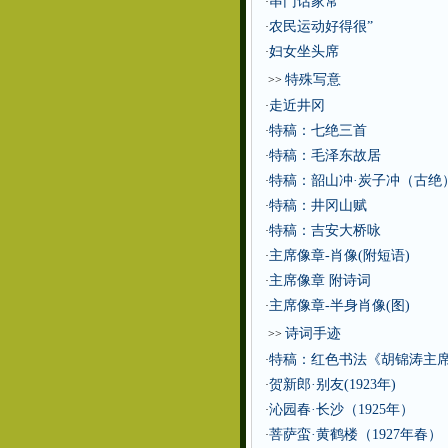
串门话家常
·
农民运动好得很”
·
妇女坐头席
·
特殊写意
>>
走近井冈
·
特稿：七绝三首
·
特稿：毛泽东故居
·
特稿：韶山冲·炭子冲（古绝
·
特稿：井冈山赋
·
特稿：吉安大桥咏
·
主席像章-肖像(附短语)
·
主席像章 附诗词
·
主席像章-半身肖像(图)
·
诗词手迹
>>
特稿：红色书法《胡锦涛主
·
贺新郎·别友(1923年)
·
沁园春·长沙（1925年）
·
菩萨蛮·黄鹤楼（1927年春）
·