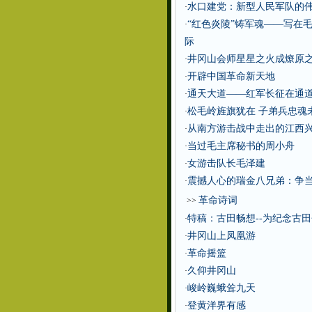
水口建党：新型人民军队的
·
“红色炎陵”铸军魂——写在毛
·
际
井冈山会师星星之火成燎原
·
开辟中国革命新天地
·
通天大道——红军长征在通
·
松毛岭旌旗犹在 子弟兵忠魂
·
从南方游击战中走出的江西
·
当过毛主席秘书的周小舟
·
女游击队长毛泽建
·
震撼人心的瑞金八兄弟：争当
·
革命诗词
>>
特稿：古田畅想--为纪念古
·
井冈山上凤凰游
·
革命摇篮
·
久仰井冈山
·
峻岭巍蛾耸九天
·
登黄洋界有感
·