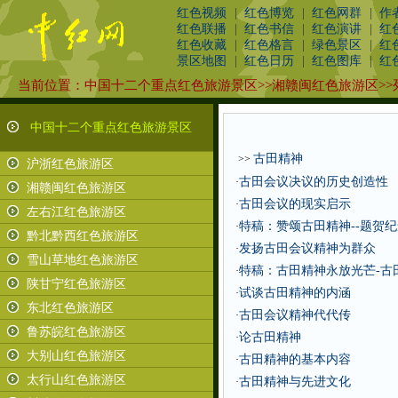
红色视频
|
红色博览
|
红色网群
|
作
红色联播
|
红色书信
|
红色演讲
|
红
红色收藏
|
红色格言
|
绿色景区
|
红
景区地图
|
红色日历
|
红色图库
|
红
当前位置：
中国十二个重点红色旅游景区
>>
湘赣闽红色旅游区
>>
中国十二个重点红色旅游景区
古田精神
>>
沪浙红色旅游区
古田会议决议的历史创造性
·
湘赣闽红色旅游区
古田会议的现实启示
·
左右江红色旅游区
特稿：赞颂古田精神--题贺
·
黔北黔西红色旅游区
发扬古田会议精神为群众
·
雪山草地红色旅游区
特稿：古田精神永放光芒-古
·
陕甘宁红色旅游区
试谈古田精神的内涵
·
东北红色旅游区
古田会议精神代代传
·
鲁苏皖红色旅游区
论古田精神
·
大别山红色旅游区
古田精神的基本内容
·
太行山红色旅游区
古田精神与先进文化
·