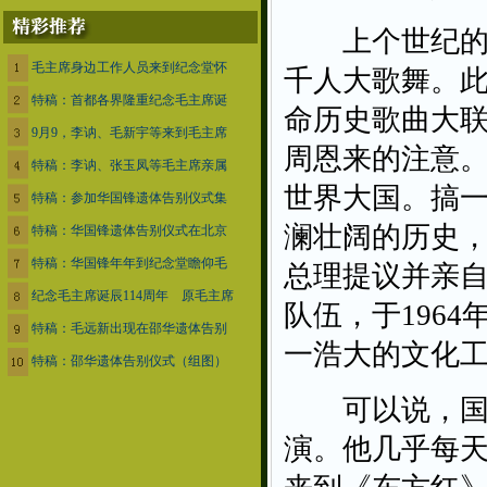
上个世纪的6
毛主席身边工作人员来到纪念堂怀
千人大歌舞。
特稿：首都各界隆重纪念毛主席诞
命历史歌曲大
9月9，李讷、毛新宇等来到毛主席
周恩来的注意
特稿：李讷、张玉凤等毛主席亲属
世界大国。搞
特稿：参加华国锋遗体告别仪式集
澜壮阔的历史
特稿：华国锋遗体告别仪式在北京
特稿：华国锋年年到纪念堂瞻仰毛
总理提议并亲
纪念毛主席诞辰114周年 原毛主席
队伍，于196
特稿：毛远新出现在邵华遗体告别
一浩大的文化工
特稿：邵华遗体告别仪式（组图）
可以说，国家
演。他几乎每