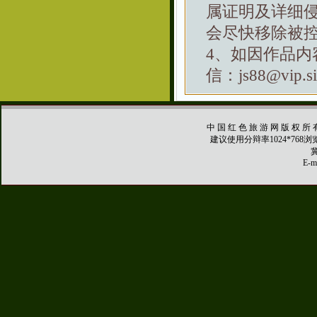
属证明及详细
会尽快移除被
4、如因作品
信：js88@vip.si
中 国 红 色 旅 游 网 版 权 所 
建议使用分辩率1024*768
冀
E-ma