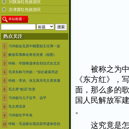
川陕渝红色旅游区
京津冀红色旅游区
本
站检索：
习仲勋会见原中顾委副主任薄一波
解放军厚葬名将张灵甫（组图）
特稿：华国锋遗体告别仪式在北京
被称之为中国
毛泽东称习仲勋：“你比诸葛亮还
《东方红》，
特稿：李讷、张玉凤等毛主席亲属
面，那么多的歌
毛主席“粗话”欣赏
习仲勋与儿子近平、远平
国人民解放军
毛主席语录
。
习仲勋生平年表
这究竟是怎么
特稿：毛远新出现在邵华遗体告别