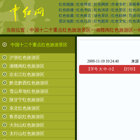
红色视频
|
红色博览
|
红色网群
|
作者专栏
|
英模事
红色联播
|
红色书信
|
红色演讲
|
红色景区
|
红色诗
红色收藏
|
红色格言
|
绿色景区
|
红色精神
|
导游词
景区地图
|
红色日历
|
红色图库
|
红色文化
|
红色课
当前位置：
中国十二个重点红色旅游景区
>>
湘赣闽红色旅游区
>>
中国十二个重点红色旅游景区
沪浙红色旅游区
2009-11-19 10:24:40
来源
湘赣闽红色旅游区
【字号
大
中
小
】
【
打印
】
左右江红色旅游区
黔北黔西红色旅游区
雪山草地红色旅游区
陕甘宁红色旅游区
东北红色旅游区
鲁苏皖红色旅游区
大别山红色旅游区
太行山红色旅游区