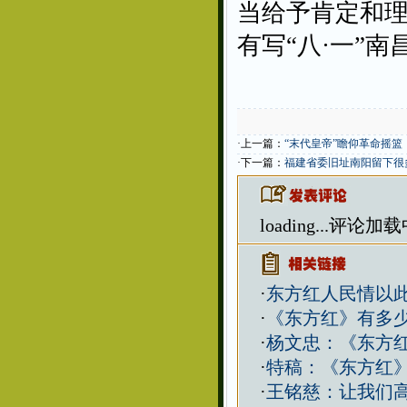
当给予肯定和
有写“八·一”
·上一篇：
“末代皇帝”瞻仰革命摇篮
·下一篇：
福建省委旧址南阳留下很
loading...
评论加载中.
·
东方红人民情以此
·
《东方红》有多
·
杨文忠：《东方
·
特稿：《东方红
·
王铭慈：让我们高