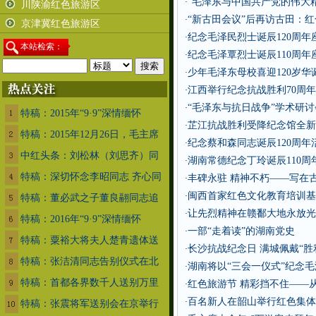
“毛泽东与中国共产党的伟大
·
川陕渝红色旅游区
“新古田会议”后再访古田：
·
京津冀红色旅游区
纪念毛泽民烈士诞辰120周年
·
本
站检索：
纪念毛泽覃烈士诞辰110周年
·
少年毛泽东母校喜迎120岁华
·
江西举行纪念抗战胜利70周
·
“毛泽东与抗日战争”学术研
·
特稿：2015年“9·9”深情缅怀
芷江抗战胜利受降纪念馆全新
·
特稿：2015年12月26日，毛主席
纪念蔡和森同志诞辰120周
·
中红头条：刘松林（刘思齐）同
湖南常德纪念丁玲诞辰110周
·
特稿：深切怀念李昭同志 齐心同
丰碑永驻 精神不朽——写在
·
闽西首家红色文化教育培训基
·
特稿：董必武之子董良翮同志追
让先烈精神在赣鄱大地永放光
·
特稿：2016年“9·9”深情缅怀
一部“走着读”的湖南党史
·
特稿：粟裕大将夫人楚青遗体送
长沙抗战纪念日 满城佩戴“胜
·
特稿：张洁清同志告别仪式在北
湖南将以“三会一仪式”纪念毛
·
特稿：首都各界数千人送别万里
红色旅游节 精彩挡不住——
·
百名新人在韶山举行红色集体婚
·
特稿：张震将军送别会在京举行