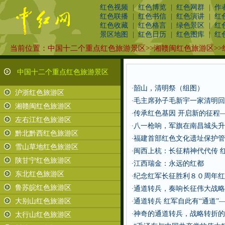
红色视频
|
红色博览
|
红色网群
|
作
红色联播
|
红色书信
|
红色演讲
|
红
红色收藏
|
红色格言
|
绿色景区
|
红
景区地图
|
红色日历
|
红色图库
|
红
当前位置：
中国十二个重点红色旅游景区
>>
湘赣闽红色旅游区
>>
中国十二个重点红色旅游景区
韶山，清明祭（组图）
·
沪浙红色旅游区
毛主席孙子毛新宇一家清明回
·
湘赣闽红色旅游区
传承红色基因 开启新的征程
·
左右江红色旅游区
八一枪响，军旗在南昌城头升
·
黔北黔西红色旅游区
福建首部红色文化遗址保护管
·
雪山草地红色旅游区
闽西上杭：长征精神代代传 
·
陕甘宁红色旅游区
江西瑞金：永远的红都
·
东北红色旅游区
纪念红军长征胜利８０周年红
·
鲁苏皖红色旅游区
通道转兵，奏响长征伟大战略
·
大别山红色旅游区
通道转兵 红军自此有“通道”
·
神奇的通道转兵，战略转折的
·
太行山红色旅游区