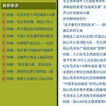
毛主席本命年 6万游客来拜年
·
湖南益阳发现“抗战留言册” 
·
庐山红色旅游火爆
·
特稿：纪念何长工同志诞辰120周
井冈精神放光芒
·
特稿：毛主席亲属、身边工作人
“这才像毛主席的故乡”——韶
·
特稿：李力群同志与高岗同志合
难忘井冈之旅
·
特稿：中国人民志愿军第38军后
茶陵县工农兵纪念馆5月底以
·
韶山市公安消防大队：毛主席
·
特稿：共和国不会忘记——纪念
韶山毛泽东广场流动的“雷锋号
·
特稿：先行者习仲勋在中国改革
特稿：人们在毛主席诞辰日虔
·
特稿：王树声大将夫人杨炬同志
春节长假 50万人次赴韶山给
·
特稿：“徐文惠大姐，您永远活
纪念毛泽东118周年诞辰 数万
·
特稿：深切怀念李力群同志（组
全国刘少奇纪念地发展论坛在
·
韶山毛泽东同志纪念馆获赠奥
·
特稿：各界人士前往八宝山与女
“中国革命的摇篮”井冈山亮
·
韶山毛泽东青年塑像公园修缮
·
毛泽东女儿李讷再次回祖籍拜
·
特稿：韶山400名志愿者整装
·