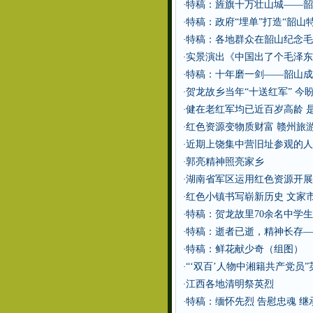
特稿：旌旗十万壮山城——韶
·
特稿：政府“埋单”打造“韶山
·
特稿：各地群众在韶山纪念毛
·
实景演出《中国出了个毛泽东
·
特稿：十年磨一剑——韶山成
·
贺龙故乡当年“十送红军” 今盼
·
健在老红军均已近百岁高龄 
·
红色资源变物质财富 赣州旅
·
近期上饶集中营旧址参观的人
·
郭亮精神照亮家乡
·
湖南省军区运用红色资源开展
·
红色小镇书写崭新历史 文家
·
特稿：贺龙故里70余名中学
·
特稿：逝者已逝，精神长存—
·
特稿：鲜花献少奇（组图）
·
“‘双百’人物中湘籍共产党员
·
江西各地清明祭英烈
·
特稿：缅怀先烈 告慰忠魂 
·