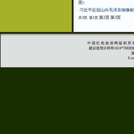
图）
习近平赴韶山向毛泽东铜像献
·
第2页
第3页
共3页 第1页
中 国 红 色 旅 游 网 版 权 所 
建议使用分辩率1024*768
冀
E-ma