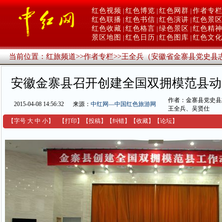
红色视频
红色博览
红色网群
作者专
|
|
|
红色联播
红色书信
红色演讲
红色景
|
|
|
红色收藏
红色格言
绿色景区
红色精
|
|
|
景区地图
红色日历
红色图库
红色文
|
|
|
当前位置：
红旅频道
>>
作者专栏
>>
王全兵（安徽省金寨县党史县
安徽金寨县召开创建全国双拥模范县动
作者：金寨县党史县
2015-04-08 14:56:32
来源：
中红网—中国红色旅游网
王全兵、吴贤仕
【字号
大
中
小
】
【
打印
】
【
投稿
】
【
纠错
】
【收藏】
【
论坛
】