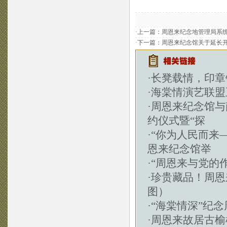
·上一篇：
周恩来纪念地管理局系统
·下一篇：
周恩来纪念馆关于延长
·
长凳载情，印章
·
海棠情演艺联盟
·
周恩来纪念馆与
约仪式暨“探
·
“你为人民而来
恩来纪念馆举
·
“周恩来与党的
·
珍贵藏品！周恩
图）
·
“海棠情深”纪
·
周恩来故居古榆