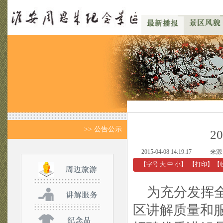
>> 公告公示
2
2015-04-08 14:19:17
来源
【字号
大
中
小
】
【
打印
】
【
为充分发挥全
区讲解质量和