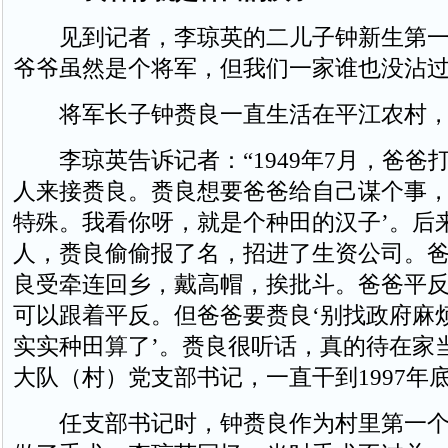
见到记者，李琼英的二儿子钟新生第一
爷爷虽然是个将军，但我们一家谁也没沾过
将军长子钟赉良一直生活在平江农村，2
李琼英告诉记者：“1949年7月，爸爸
人来接赉良。赉良想要爸爸给自己谋个事，
特殊。我看你呀，就是个种田的汉子’。后
人，赉良偷偷报了名，招进了生资公司。
良受牵连回乡，戴高帽，挨批斗。爸爸平
可以跟着平反。但爸爸要赉良‘别找政府麻
实实种田算了’。赉良很听话，真的待在家
大队（村）党支部书记，一直干到1997年底
任支部书记时，钟赉良作为村里第一个