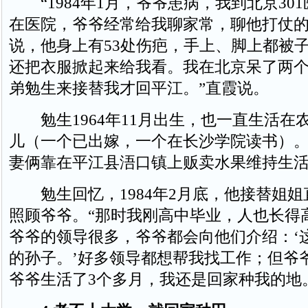
“1984年1月，爷爷患病，我到北京30
在医院，爷爷经常给我聊家常，聊他打仗
说，他身上有53处伤疤，手上、脚上都被
还把衣服掀起来给我看。我在北京呆了两
弟勉生来接替我才回平江。”直霞说。
勉生1964年11月出生，也一直生活在
儿（一个已出嫁，一个在长沙学院读书）。2
妻俩靠在平江县浯口镇上贩卖水果维持生
勉生回忆，1984年2月底，他接替姐姐直
照顾爷爷。“那时我刚高中毕业，人也长得
爷爷的领导很多，爷爷都会向他们介绍：‘
的孙子。’好多领导都想帮我找工作；但爷
爷爷生活了3个多月，我还是回家种我的地