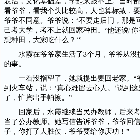
农活，文化基础差，学起来跟不上。当时
看爷爷，看我个头比较高，人也算标致，
爷爷不同意。爷爷说：‘不要走后门，那是
己考大学，考不上就回家种田。’他还说‘
想种田，大家吃什么？’”
水霞在爷爷家生活了3个月，爷爷从没
的事。
一看没指望了，她就提出要回老家。“
到火车站，说：‘真心难留去心人。’说到
了，忙掏出手帕擦。”
回家后，水霞继续当民办教师，后来考
当了公办教师。她写信告诉爷爷，爷爷回信
子，你打了大胜仗，爷爷要给你庆功！”