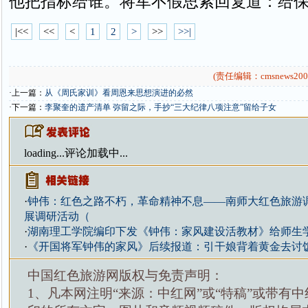
他把指标给谁。将军不假思索回复道：给
|<<
<<
<
1
2
>
>>
>>|
(责任编辑：cmsnews200
·上一篇：
从《周氏家训》看周恩来思想演进的必然
·下一篇：
李聚奎的遗产清单 弥留之际，手抄“三大纪律八项注意”留给子女
loading...
评论加载中...
·
钟伟：红色之路不朽，革命精神不息——南师大红色旅游
展调研活动（
·
湖南理工学院编印下发《钟伟：家风建设活教材》给师生
·
《开国将军钟伟的家风》后续报道：引干娘背着黄金去讨
中国红色旅游网版权与免责声明：
1、凡本网注明“来源：中红网”或“特稿”或带有中