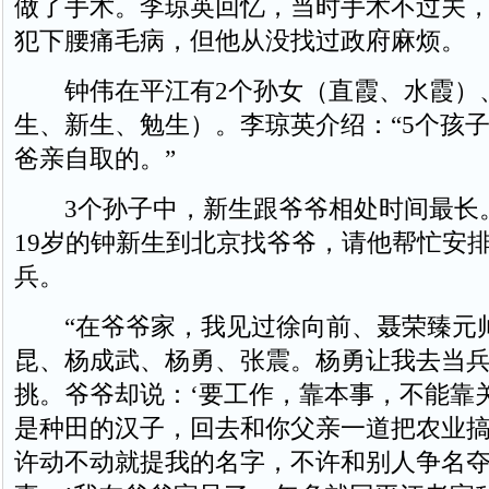
做了手术。李琼英回忆，当时手术不过关
犯下腰痛毛病，但他从没找过政府麻烦。
钟伟在平江有2个孙女（直霞、水霞）、
生、新生、勉生）。李琼英介绍：“5个孩
爸亲自取的。”
3个孙子中，新生跟爷爷相处时间最长。1
19岁的钟新生到北京找爷爷，请他帮忙安
兵。
“在爷爷家，我见过徐向前、聂荣臻元
昆、杨成武、杨勇、张震。杨勇让我去当
挑。爷爷却说：‘要工作，靠本事，不能靠
是种田的汉子，回去和你父亲一道把农业
许动不动就提我的名字，不许和别人争名