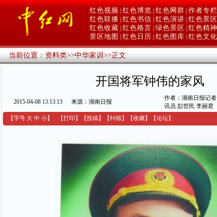
红色视频
红色博览
红色网群
作者专
|
|
|
红色联播
红色书信
红色演讲
红色景
|
|
|
红色收藏
红色格言
绿色景区
红色精
|
|
|
景区地图
红色日历
红色图库
红色文
|
|
|
当前位置：
资料类
>>
中华家训
>>
正文
开国将军钟伟的家风
作者：湖南日报记者 
2015-04-08 13:13:13
来源：湖南日报
讯员 彭世民 李丽君
【字号
大
中
小
】
【
打印
】
【
投稿
】
【
纠错
】
【收藏】
【
论坛
】