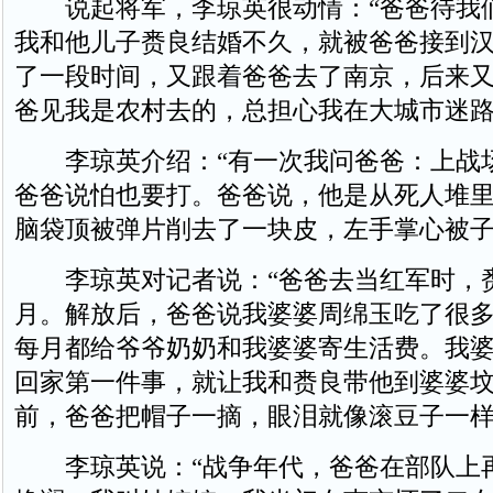
说起将军，李琼英很动情：“爸爸待我
我和他儿子赉良结婚不久，就被爸爸接到
了一段时间，又跟着爸爸去了南京，后来
爸见我是农村去的，总担心我在大城市迷路
李琼英介绍：“有一次我问爸爸：上战
爸爸说怕也要打。爸爸说，他是从死人堆
脑袋顶被弹片削去了一块皮，左手掌心被子
李琼英对记者说：“爸爸去当红军时，赉
月。解放后，爸爸说我婆婆周绵玉吃了很
每月都给爷爷奶奶和我婆婆寄生活费。我
回家第一件事，就让我和赉良带他到婆婆
前，爸爸把帽子一摘，眼泪就像滚豆子一样
李琼英说：“战争年代，爸爸在部队上