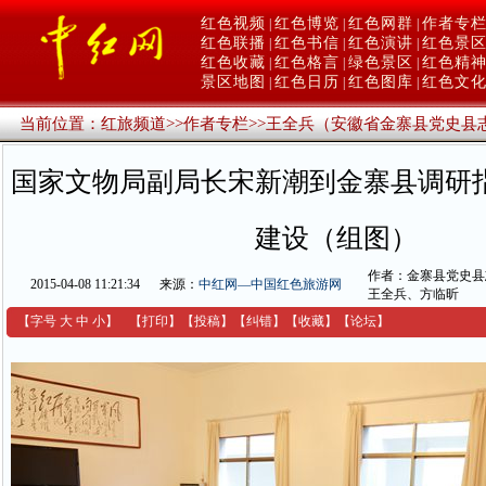
红色视频
红色博览
红色网群
作者专
|
|
|
红色联播
红色书信
红色演讲
红色景
|
|
|
红色收藏
红色格言
绿色景区
红色精
|
|
|
景区地图
红色日历
红色图库
红色文
|
|
|
当前位置：
红旅频道
>>
作者专栏
>>
王全兵（安徽省金寨县党史县
国家文物局副局长宋新潮到金寨县调研
建设（组图）
作者：金寨县党史县
2015-04-08 11:21:34
来源：
中红网—中国红色旅游网
王全兵、方临昕
【字号
大
中
小
】
【
打印
】
【
投稿
】
【
纠错
】
【收藏】
【
论坛
】