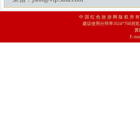
中 国 红 色 旅 游 网 版 权 所 
建议使用分辩率1024*768浏
冀I
E-mai