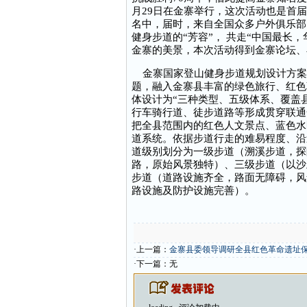
月29日在金寨举行，这次活动也是首
名中，届时，来自全国众多户外俱乐部
健身步道的“芳容”， 共走“中国最长
金寨的美景，本次活动得到金寨论坛、
金寨国家登山健身步道规划设计方案覆
题，融入金寨县丰富的绿色旅行、红色
体设计为“三种类型、五级体系、覆盖
行车骑行道、徒步道路等形成贯穿联通
把全县范围内的红色人文景点、蓝色水
道系统。依据步道行走的难易程度、沿
道级别划分为一级步道（溯溪步道，探
路，原始风景独特）、三级步道（以沙
步道（道路设施齐全，路面无障碍，风
路设施及防护设施完善）。
·上一篇：
金寨县委领导调研全县红色革命遗址
·下一篇：无