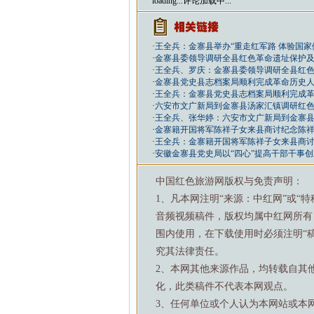
loading...
评论加载中...
·
王全兵：金寨县举办“重走红军路 体验国家
·
金寨县委领导调研全县红色革命遗址保护
·
王全兵、罗庆：金寨县委领导调研全县红
·
金寨县党史县志档案局顺利完成革命历史
·
王全兵：金寨县党史县志档案局顺利完成
·
六安市文广新局到金寨县汤家汇镇调研红
·
王全兵、张华婷：六安市文广新局到金寨
·
金寨籍开国将军陈祥子女来县商讨纪念陈
·
王全兵：金寨籍开国将军陈祥子女来县商
·
安徽金寨县党史局以“四心”提高干部干事
中国红色旅游网版权与免责声明：
1、凡本网注明“来源：中红网”或“
音频视频稿件，版权均属中红网所有
围内使用，在下载使用时必须注明“
究其法律责任。
2、本网其他来源作品，均转载自其
化，此类稿件不代表本网观点。
3、任何单位或个人认为本网站或本