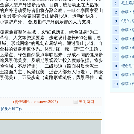
毛主席
届金寨大型户外徒步活动。目前，该活动正在火热报
的户外运动爱好者们将齐聚金寨，一睹金寨国家登山
特稿：
，华夏最美”的金寨国家登山健身步道。运动的快乐，
9月9
小徽驴户外、 合肥北纬户外俱乐部的大力支持。
特稿：
盖金寨整体县域，以“红色历史、绿色健身”为主
革命、人文等资源要素，步道设计总长600公里，总
特稿：
县域、形成网络”的规划布局结构。通过登山步道、自
特稿：
全县的健身步道体系。体现“红、绿、蓝”三个主题，
区景点、绿色自然景点串联起来，形成不同的健身步
特稿：
途风景优美度、及后期景观设计投入度做依据。将步
险性强，不易行走）、二级步道（路面材质为泥土
纪念毛
土路面为主，风景优美，适合大部分人行走）、四级
特稿：
景优美）、五级步道（道路形式流畅，风景最佳，道
特稿：
(责任编辑：cmsnews2007)
关闭窗口
保护及布展工作