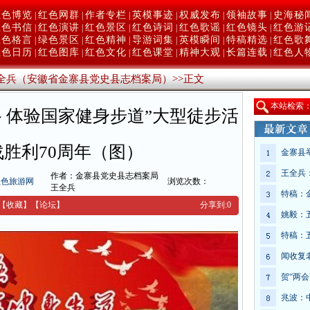
红色博览
红色网群
作者专栏
英模事迹
权威发布
领袖故事
史海秘
|
|
|
|
|
|
红色书信
红色演讲
红色景区
红色诗词
红色歌谣
红色镜头
红色游
|
|
|
|
|
|
红色格言
绿色景区
红色精神
导游词集
英模瞬间
特稿精选
红色歌
|
|
|
|
|
|
红色日历
红色图库
红色文化
红色课堂
精神大观
长篇连载
红色人
|
|
|
|
|
|
全兵（安徽省金寨县党史县志档案局）
>>
正文
本
站检索
 体验国家健身步道”大型徒步活
胜利70周年（图）
金寨县
王全兵
作者：金寨县党史县志档案局
红色旅游网
浏览次数：
王全兵
特稿：
【收藏】
【
论坛
】
分享到:
0
姚毅：
特稿：
闻收复
贺“两会
兆波：