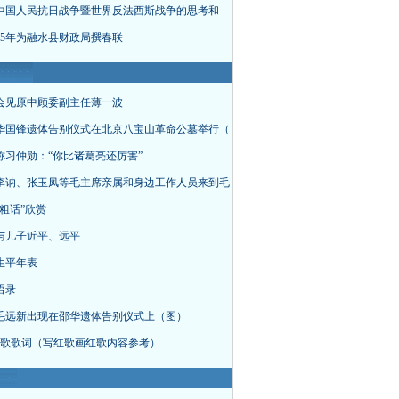
中国人民抗日战争暨世界反法西斯战争的思考和
015年为融水县财政局撰春联
会见原中顾委副主任薄一波
华国锋遗体告别仪式在北京八宝山革命公墓举行（
称习仲勋：“你比诸葛亮还厉害”
李讷、张玉凤等毛主席亲属和身边工作人员来到毛
粗话”欣赏
与儿子近平、远平
生平年表
语录
毛远新出现在邵华遗体告别仪式上（图）
首红歌歌词（写红歌画红歌内容参考）