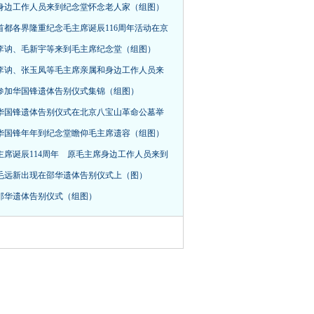
身边工作人员来到纪念堂怀念老人家（组图）
首都各界隆重纪念毛主席诞辰116周年活动在京
，李讷、毛新宇等来到毛主席纪念堂（组图）
李讷、张玉凤等毛主席亲属和身边工作人员来
参加华国锋遗体告别仪式集锦（组图）
华国锋遗体告别仪式在北京八宝山革命公墓举
华国锋年年到纪念堂瞻仰毛主席遗容（组图）
主席诞辰114周年 原毛主席身边工作人员来到
毛远新出现在邵华遗体告别仪式上（图）
邵华遗体告别仪式（组图）