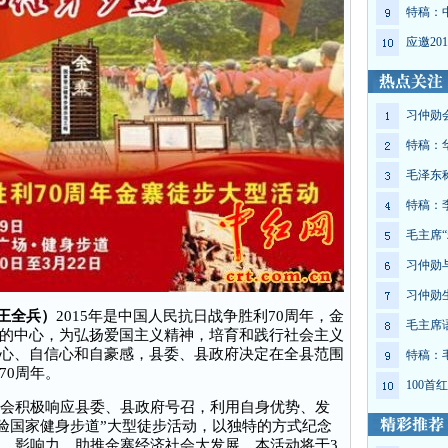
特稿：
应邀2
习仲勋
特稿：
毛泽东
特稿：
毛主席“
习仲勋
习仲勋
（王全兵）
2015年是中国人民抗日战争胜利70周年，金
毛主席
的中心，为弘扬爱国主义精神，培育和践行社会主义
心、自信心和自豪感，县委、县政府决定在全县范围
特稿：
70周年。
100
会积极响应县委、县政府号召，利用自身优势、发
体验国家健身步道”大型徒步活动，以独特的方式纪念
度、影响力，助推金寨经济社会大发展。本活动将于3