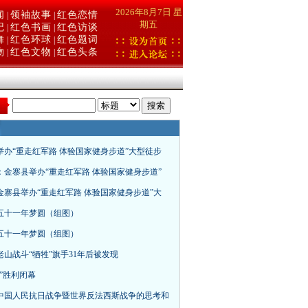
2026年8月7日 星
闻
领袖故事
红色恋情
|
|
期五
记
红色书画
红色访谈
|
|
舞
红色环球
红色题词
|
|
物
红色文物
红色头条
|
|
：
举办“重走红军路 体验国家健身步道”大型徒步
：金寨县举办“重走红军路 体验国家健身步道”
金寨县举办“重走红军路 体验国家健身步道”大
五十一年梦圆（组图）
五十一年梦圆（组图）
老山战斗“牺牲”旗手31年后被发现
”胜利闭幕
中国人民抗日战争暨世界反法西斯战争的思考和