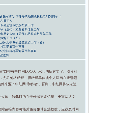
健身步道”大型徒步活动纪念抗战胜利70周年（
及布展工作
色革命遗址保护及布展工作
人物（后代）档案资料征集工作
革命历史人物（后代）档案资料征集工作
色旅游工作（图）
县汤家汇镇调研红色旅游工作（图）
祥将军诞辰百年事宜
讨纪念陈祥将军诞辰百年事宜
创业激情
特稿”或带有中红网LOGO、水印的所有文字、图片和
，允许他人转载。但转载单位或个人应当在正确范
稿件来源：中红网”和作者，否则，中红网将依法追
他媒体，转载目的在于传播更多信息，丰富网络文
网站链接内容可能涉嫌侵犯其合法权益，应该及时向