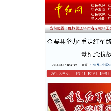
红色视频
|
红色联播
|
红色收藏
|
景区地图
|
当前位置：
红旅频道
>>
作者专栏
>>
王
金寨县举办“重走红军路
动纪念抗战
2015-03-17 10:58:06
来源：
中红网—中国
【字号
大
中
小
】
【
打印
】
【
投稿
】
【
纠错
】