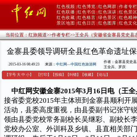
红色视频
红色博览
红色网群
作者专
|
|
|
红色联播
红色书信
红色演讲
红色景
|
|
|
红色收藏
红色格言
绿色景区
红色精
|
|
|
景区地图
红色日历
红色图库
红色文
|
|
|
当前位置：
红旅频道
>>
作者专栏
>>
王全兵（安徽省金寨县党史县
金寨县委领导调研全县红色革命遗址保
作者：金寨县党史县
2015-03-16 08:49:23
来源：
中红网—中国红色旅游网
王全兵、罗庆
【字号
大
中
小
】
【
打印
】
【
投稿
】
【
纠错
】
【收藏】
【
论坛
】
中红网安徽金寨2015年3月16日电（王
接省委党校2015年主体班到金寨县顺利开
活动，县委高度重视，由县委副书记张守
领由县委党校常务副校长吴继彩、副校长
党校办公室、外训科及乡镇、县直相关部