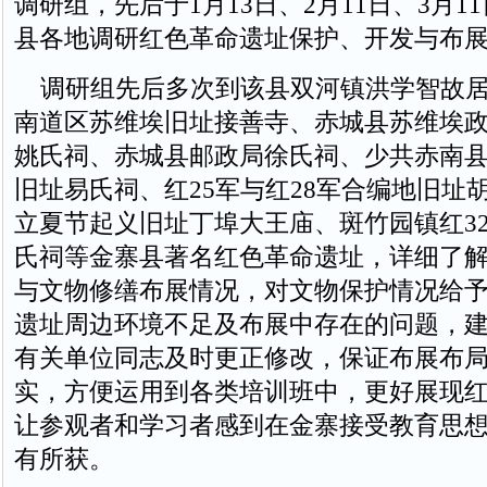
调研组，先后于1月13日、2月11日、3月1
县各地调研红色革命遗址保护、开发与布
调研组先后多次到该县双河镇洪学智故居
南道区苏维埃旧址接善寺、赤城县苏维埃
姚氏祠、赤城县邮政局徐氏祠、少共赤南
旧址易氏祠、红25军与红28军合编地旧址
立夏节起义旧址丁埠大王庙、斑竹园镇红3
氏祠等金寨县著名红色革命遗址，详细了
与文物修缮布展情况，对文物保护情况给
遗址周边环境不足及布展中存在的问题，
有关单位同志及时更正修改，保证布展布
实，方便运用到各类培训班中，更好展现
让参观者和学习者感到在金寨接受教育思
有所获。