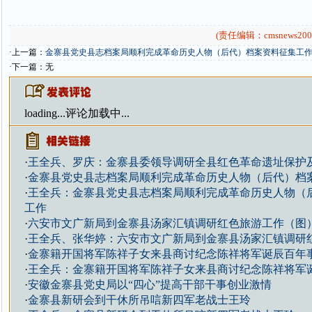
(责任编辑：cmsnews200
·上一篇：
金寨县党史县志档案局顺利完成革命历史人物（后代）档案资料征集工
·下一篇：无
loading...
评论加载中...
·
王全兵、罗庆：金寨县委领导调研全县红色革命遗址保护
·
金寨县党史县志档案局顺利完成革命历史人物（后代）档
·
王全兵：金寨县党史县志档案局顺利完成革命历史人物（
工作
·
六安市文广新局到金寨县汤家汇镇调研红色旅游工作（图
·
王全兵、张华婷：六安市文广新局到金寨县汤家汇镇调研
·
金寨籍开国将军陈祥子女来县商讨纪念陈祥将军诞辰百年
·
王全兵：金寨籍开国将军陈祥子女来县商讨纪念陈祥将军
·
安徽金寨县党史局以“四心”提高干部干事创业激情
·
金寨县新研会到干休所吊唁新四军老战士王玲