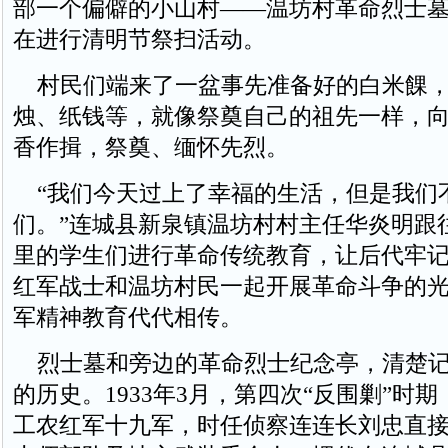
部一个偏僻的小山村——温坊村革命烈士
在进行清明节祭扫活动。
村民们端来了一盆事先准备好的白米餜，
烛、纸钱等，就像祭奠自己的祖先一样，
香作揖，祭奠、缅怀先烈。
“我们今天过上了幸福的生活，但是我们
们。”连城县新泉镇温坊村村主任华炎明跟
里的学生们进行革命传统教育，让后代牢
红军战士和温坊村民一起开展革命斗争的
军精神教育代代相传。
烈士墓和旁边的革命烈士纪念亭，清楚记
的历史。1933年3月，第四次“反围剿”时
工农红军十九军，时任侦察连连长刘忠直