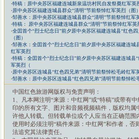
·
特稿：原中央苏区福建连城新泉温坊村民自发祭奠红军英
·
原中央苏区福建连城县群众“清明”节前祭悼红军英烈（图
·
邹善水：原中央苏区福建连城县群众“清明”节前祭悼红军
·
特稿： 原中央苏区福建连城县群众“清明”节前祭悼红军英
·
全囯首个“烈士纪念日”前夕原中央苏区福建连城县“红色四
（图）
·
邹善水：全囯首个“烈士纪念日”前夕原中央苏区福建连城县
红军英烈
·
特稿：全囯首个“烈士纪念日”前夕原中央苏区福建连城县“
军英烈（
·
原中央苏区连城县“红色四兄弟”清明节前祭悼松毛岭红军
·
邹善水：原中央苏区连城县“红色四兄弟”清明节前祭悼松
中国红色旅游网版权与免责声明：
1、凡本网注明“来源：中红网”或“特稿”或带有中
印的所有文字、图片和音频视频稿件，版权均属
许他人转载。但转载单位或个人应当在正确范围
使用时必须注明“稿件来源：中红网”和作者，否
法追究其法律责任。