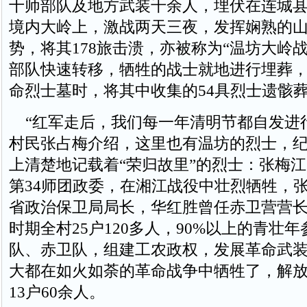
十师部队及地方武装千余人，埋伏在连城
境内大岭上，激战两天三夜，发挥娴熟的
势，将其178旅击溃，亦被称为“温坊大岭
部队快速转移，牺牲的战士就地进行埋葬，1
命烈士墓时，将其中收集的54具烈士遗骸
“红军走后，我们每一年清明节都自发进行
村民张占梅介绍，这里也有温坊的烈士，
上清楚地记载着“荣归故里”的烈士：张梅
第34师团政委，在湘江战役中壮烈牺牲，
省政治保卫局局长，华红胜曾任赤卫营营
时期全村25户120多人，90%以上的青壮
队、赤卫队，组建工农政权，发展革命武
大都在如火如荼的革命战争中牺牲了，解
13户60余人。