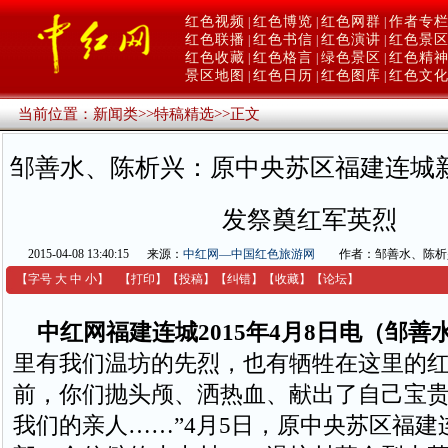
红色视频
红色博览
红色网群
作者专
|
|
|
红色联播
红色书信
红色演讲
红色景
|
|
|
红色收藏
红色格言
绿色景区
红色精
|
|
|
景区地图
红色日历
红色图库
红色文
|
|
|
当前位置：
新闻类
>>
特稿精选
>>
正文
邹善水、陈析兴：原中央苏区福建连城
发祭奠红军英烈
2015-04-08 13:40:15
来源：
中红网—中国红色旅游网
作者：邹善水、陈析
【字号
大
中
小
】
【
打印
】
【
投稿
】
【
纠错
】
【收藏】
【
论坛
】
中红网福建连城2015年4月8日电（邹善
里有我们温坊的先烈，也有牺牲在这里的红
前，你们抛头颅、洒热血、献出了自己宝
我们的亲人……”4月5日，原中央苏区福建