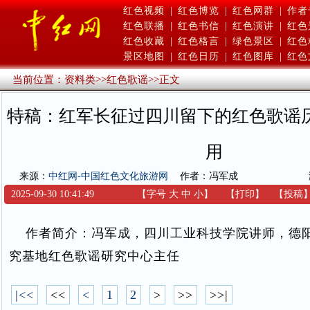
红色视频
|
红色博览
|
红色网群
|
作者
红色联播
|
红色书信
|
红色演讲
|
红色
红色收藏
|
红色格言
|
绿色景区
|
红色
景区地图
|
红色日历
|
红色图库
|
红色
当前位置：
资料类
>>
红色歌谣
>>
正文
特稿：红军长征过四川留下的红色歌谣
用
来源：
中红网-中国红色文化旅游网
作者：冯军成
2025-09-30 10:41:49
【字号
大
中
小
】
【
打印
】
【
投稿
作者简介：冯军成，四川工业科技学院讲师，德
究基地红色歌谣研究中心主任
|<<
<<
<
1
2
>
>>
>>|