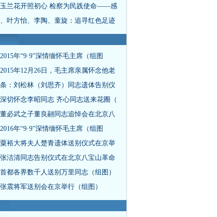
玉兰花开照初心 检察为民践使命——感
、叶方怡、李陶、童旋：追寻红色足迹
2015年“9·9”深情缅怀毛主席（组图
2015年12月26日，毛主席亲属怀念他老
条：刘松林（刘思齐）同志遗体告别仪
深切怀念李昭同志 齐心同志送来花圈（
董必武之子董良翮同志追悼会在北京八
2016年“9·9”深情缅怀毛主席（组图
粟裕大将夫人楚青遗体送别仪式在京举
张洁清同志告别仪式在北京八宝山革命
首都各界数千人送别万里同志（组图）
张震将军送别会在京举行（组图）