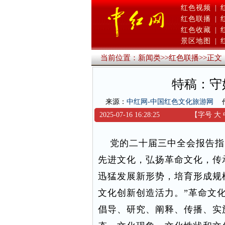
红色视频
|
红色联播
|
红色收藏
|
景区地图
|
当前位置：
新闻类
>>
红色联播
>>
正文
特稿：守
来源：
中红网-中国红色文化旅游网
2025-07-16 16:28:25
【字号
大
党的二十届三中全会报告指出
先进文化，弘扬革命文化，传
迅猛发展新形势，培育形成规
文化创新创造活力。”革命文
倡导、研究、阐释、传播、实