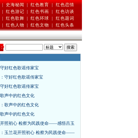
|
史海秘闻
|
红色教育
|
红色恋情
|
红色游记
|
红色书画
|
红色访谈
|
红色歌舞
|
红色环球
|
红色题词
|
红色人物
|
红色文物
|
红色头条
：
守好红色歌谣传家宝
：守好红色歌谣传家宝
守好红色歌谣传家宝
歌声中的红色文化
：歌声中的红色文化
歌声中的红色文化
开照初心 检察为民践使命——感悟吕玉
：玉兰花开照初心 检察为民践使命——