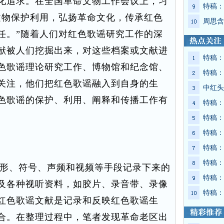
化追求。在全国革命文物工作会议上，习
特稿：
文物保护利用，弘扬革命文化，传承红色
周思含
任。”随着人们对红色歌谣研究工作的深
献被人们挖掘出来，对这些档案或文献进
特稿：
色歌谣理论研究工作、博物馆和纪念馆、
特稿：
关注，他们把红色歌谣融入到自身的生
中红头
色歌谣的保护、利用、阐释和传播工作有
特稿：
特稿：
特稿：
特稿：
特稿：
形、符号、声频和视频等手段记录下来的
特稿：
及各种视听资料，如胶片、录音带、录像
特稿：
红色歌谣文献是记录和反映红色歌谣生
合。在整理过程中，笔者发现革命老区出