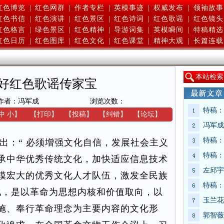
红色博览
|
红色网群
|
作者专栏
|
英模事迹
|
权威发布
|
领袖故事
红色书信
|
红色演讲
|
红色景区
|
红色诗词
|
红色歌谣
|
红色镜头
红色格言
|
绿色景区
|
红色精神
|
导游词集
|
英模瞬间
|
特稿精选
红色日历
|
红色图库
|
红色文化
|
红色课堂
|
精神大观
|
长篇连载
本
站检索
好红色歌谣传家宝
作者：冯军成
浏览次数：
特稿：
中
小
】
【
打印
】
【
投稿
】
【
纠错
】
【
论坛
】
冯军成
特稿：
：“ 必须增强文化自信，发展社会主义
特稿：
承中华优秀传统文化，加快适应信息技术
左邱宇
模宏大的优秀文化人才队伍，激发全民族
特稿：
化，是以革命为思想内核和价值取向，以
玉兰花
施、奉行革命理念为主要内容的文化形
郭智薇