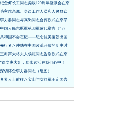
纪念何长工同志诞辰120周年座谈会在京
毛主席亲属、身边工作人员和人民群众
李力群同志与高岗同志合葬仪式在京举
中国人民志愿军第38军后代举办《“万
共和国不会忘记——纪念抗美援朝出国
先行者习仲勋在中国改革开放的历史时
王树声大将夫人杨炬同志告别仪式在京
“徐文惠大姐，您永远活在我们心中！
深切怀念李力群同志（组图）
各界人士前往八宝山与女红军王定国告