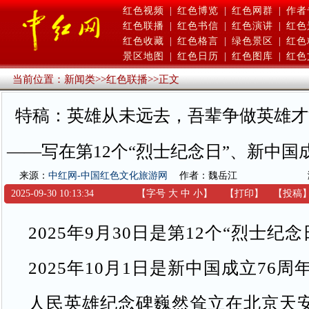
红色视频
|
红色博览
|
红色网群
|
作者
红色联播
|
红色书信
|
红色演讲
|
红色
红色收藏
|
红色格言
|
绿色景区
|
红色
景区地图
|
红色日历
|
红色图库
|
红色
当前位置：
新闻类
>>
红色联播
>>
正文
特稿：英雄从未远去，吾辈争做英雄才
——写在第12个“烈士纪念日”、新中国
来源：
中红网-中国红色文化旅游网
作者：魏岳江
2025-09-30 10:13:34
【字号
大
中
小
】
【
打印
】
【
投稿
2025年9月30日是第12个“烈士纪念
2025年10月1日是新中国成立76周
人民英雄纪念碑巍然耸立在北京天