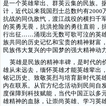
是一个英雄辈出、群英云集的民族。
计，近代以来我国烈士总数约有2000
抗战的同仇敌忾，渡江战役的横扫千
的英勇无畏，抗洪抢险的勇往直前，
行出征……涌现出无数可歌可泣的英
族共同的历史记忆和宝贵的精神财富
民族伟大复兴的中国梦的强大精神动
英雄是民族的精神丰碑，是时代的
雄从未远去，缅怀英雄才能英雄辈出
铭记历史、致敬英烈与培育新时代英
内在联系。从官方纪念活动到民间自
度保障到科技赋能，当代中国正以多
雄精神的血脉，让崇尚英雄、学习英