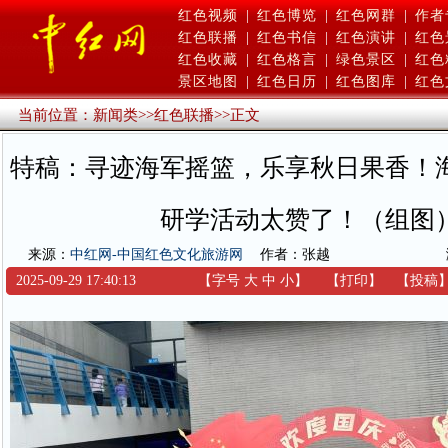
红色视频
|
红色博览
|
红色网群
|
作者
红色联播
|
红色书信
|
红色演讲
|
红色
红色收藏
|
红色格言
|
绿色景区
|
红色
景区地图
|
红色日历
|
红色图库
|
红色
当前位置：
新闻类
>>
红色联播
>>
正文
特稿：寻迹海军摇篮，乐享秋日果香！
研学活动太赞了！​（组图
来源：
中红网-中国红色文化旅游网
作者：张越
2025-09-29 17:40:13
【字号
大
中
小
】
【
打印
】
【
投稿