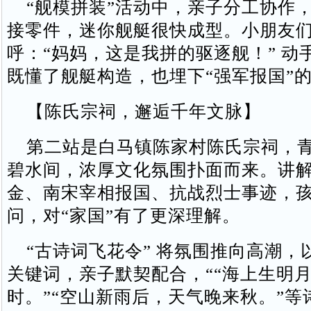
“舰模拼装”活动中，亲子分工协作
接零件，迷你舰艇很快成型。小朋友
呼：“妈妈，这是我拼的驱逐舰！” 动
既懂了舰艇构造，也埋下“强军报国”的
【陈氏宗祠，邂逅千年文脉】​
第二站是白马镇陈家村陈氏宗祠，青
碧水间，浓厚文化氛围扑面而来。讲
金、南宋宰相报国、抗战烈士事迹，
问，对“家国”有了更深理解。​
“古诗词飞花令” 将氛围推向高潮，以 
关键词，亲子默契配合，““海上生明
时。”“空山新雨后，天气晚来秋。”等