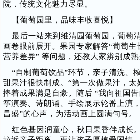
院，传统文化魅力尽显。​
【葡萄园里，品味丰收喜悦】​
最后一站来到维清园葡萄园，葡萄清
画卷眼前展开。果园专家解答“葡萄生长
营养差异” 等问题，还教大家辨别成熟
“自制葡萄饮品”环节，亲子清洗、
甜果汁很快制成。“第一次做果汁，太
捧着成果满是自豪。随后 “我向祖国告
筝演奏、诗朗诵、手绘展示轮番上演，
昌盛”的心声，为活动画上圆满句号。​
红色基因润童心，秋日果香伴成长。
拉近亲子距离，更让孩子厚植爱国情