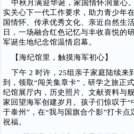
中秋月满迎华诞，家国情怀润童心。
实关心下一代工作要求，助力青少年
国情怀、传承优秀文化、亲近自然生活，9
日，一场融合红色记忆与丰收喜悦的
军诞生地纪念馆温情启幕。
【海纪馆里，触摸海军初心】​
下午 2 时许，25组亲子家庭陆续来
到，领取“闯关集章卡”，研学之旅正
纪馆展厅内，历史照片、文献资料与
家回望海军创建岁月。孩子们惊叹于“
于泰州”，在“我与国旗合个影”打卡点
祝福。