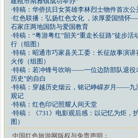
建瓯市南雅镇成功举办“
·
特稿：华侨抗日女英雄李林烈士物件首次公
·
红色联播：弘扬红色文化 ，浓厚爱国情怀
石家庄两地国防与爱国教育
·
特稿：“粤游粤红”韶关“重走长征路”徒步活
行（组图）
·
特稿：昭通市巧家县关工委：长征故事演讲
火传（组图）
·
特稿：若冲锋号吹响——一位边防部队退役
历史”的自白
·
特稿：穿越历史烟云，铭记峥嵘岁月——九
观记
·
特稿：红色印记照耀人间天堂
·
特稿：《731》电影观后感：以记忆为炬，
图）
中国红色旅游网版权与免责声明：