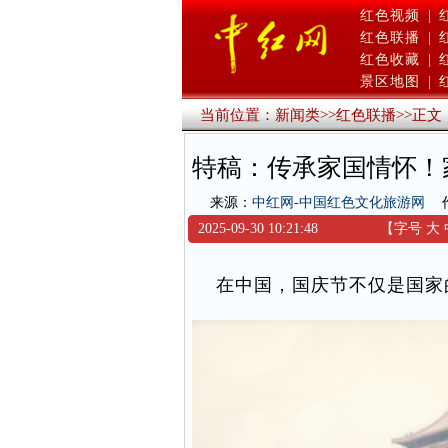
红色视频
|
红色联播
|
红色收藏
|
景区地图
|
当前位置：
新闻类
>>
红色联播
>>
正文
特稿：传承家国情怀！
来源：
中红网-中国红色文化旅游网
2025-09-30 10:21:48
【字号
大
在中国，国庆节不仅是国家