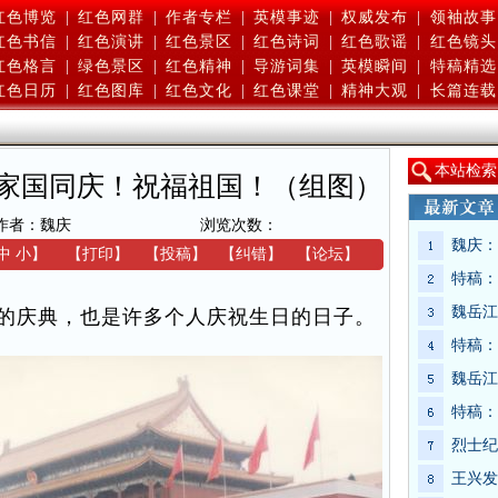
红色博览
|
红色网群
|
作者专栏
|
英模事迹
|
权威发布
|
领袖故事
红色书信
|
红色演讲
|
红色景区
|
红色诗词
|
红色歌谣
|
红色镜头
红色格言
|
绿色景区
|
红色精神
|
导游词集
|
英模瞬间
|
特稿精选
红色日历
|
红色图库
|
红色文化
|
红色课堂
|
精神大观
|
长篇连载
本
站检索
家国同庆！祝福祖国！（组图）
作者：魏庆
浏览次数：
魏庆：
中
小
】
【
打印
】
【
投稿
】
【
纠错
】
【
论坛
】
特稿：
魏岳江
的庆典，也是许多个人庆祝生日的日子。
特稿：
魏岳江
特稿：
烈士纪
王兴发