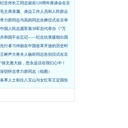
纪念何长工同志诞辰120周年座谈会在京
毛主席亲属、身边工作人员和人民群众
李力群同志与高岗同志合葬仪式在京举
中国人民志愿军第38军后代举办《“万
共和国不会忘记——纪念抗美援朝出国
先行者习仲勋在中国改革开放的历史时
王树声大将夫人杨炬同志告别仪式在京
“徐文惠大姐，您永远活在我们心中！
深切怀念李力群同志（组图）
各界人士前往八宝山与女红军王定国告