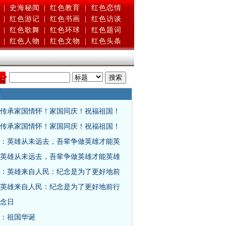
|
史海秘闻
|
红色教育
|
红色恋情
|
红色游记
|
红色书画
|
红色访谈
|
红色歌舞
|
红色环球
|
红色题词
|
红色人物
|
红色文物
|
红色头条
：
传承家国情怀！家国同庆！祝福祖国！
传承家国情怀！家国同庆！祝福祖国！
：英雄从未远去，吾辈争做英雄才能英
英雄从未远去，吾辈争做英雄才能英雄
：英雄来自人民：纪念是为了更好地前
英雄来自人民：纪念是为了更好地前行
念日
：祖国华诞