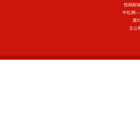
投稿邮
中红网—
冀I
京公网