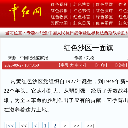
红色视频
|
红色博览
|
红色网群
|
作者
红色联播
|
红色书信
|
红色演讲
|
红色
红色收藏
|
红色格言
|
绿色景区
|
红色
景区地图
|
红色日历
|
红色图库
|
红色
当前位置：
专题
>>
纪念中国人民抗日战争暨世界反法西斯战争胜利
红色沙区一面旗
来源：中国纪检监察报
作者：刘松
2025-09-27 10:40:59
【字号
大
中
小
】
【
打印
】
【
投稿
内黄红色沙区党组织自1927年诞生，到1949年
22个年头。它从小到大、从弱到强，经历了无数战
难，为全国革命的胜利作出了应有的贡献，它孕育
在滋养着这片土地。
|<<
<<
<
1
2
>
>>
>>|