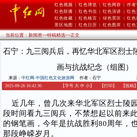
红色视频
|
红色博览
|
红色网群
|
作者
红色联播
|
红色书信
|
红色演讲
|
红色
红色收藏
|
红色格言
|
绿色景区
|
红色
景区地图
|
红色日历
|
红色图库
|
红色
当前位置：
新闻类
>>
特稿精选
>>
正文
石宁：九三阅兵后，再忆华北军区烈士
画与抗战纪念（组图）
来源：
中红网-中国红色文化旅游网
作者：石宁
2025-09-26 16:42:30
【字号
大
中
小
】
【
打印
】
【
投稿
近几年，曾几次来华北军区烈士陵园
段时间看九三阅兵，不禁想起以前来
的钢笔画，今年是抗战胜利80周年，
那段峥嵘岁月。