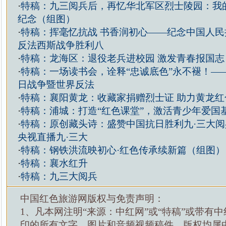
·
特稿：九三阅兵后，再忆华北军区烈士陵园：我
纪念（组图）
·
特稿：挥毫忆抗战 书香润初心——纪念中国人民
反法西斯战争胜利八
·
特稿：龙海区：退役老兵进校园 激发青春报国志
·
特稿：一场读书会，诠释“忠诚底色”永不褪！—
日战争暨世界反法
·
特稿：襄阳黄龙：收藏家捐赠烈士证 助力黄龙红
·
特稿：浦城：打造“红色课堂”，激活青少年爱国
·
特稿：原创藏头诗：盛赞中国抗日胜利九·三大
央视直播九·三大
·
特稿：钢铁洪流映初心·红色传承续新篇（组图）
·
特稿：襄水红升
·
特稿：九三大阅兵
中国红色旅游网版权与免责声明：
1、凡本网注明“来源：中红网”或“特稿”或带有中
印的所有文字、图片和音频视频稿件，版权均属