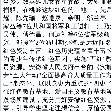
全乡无数英雄儿女参军参战，大多血
捐躯。在桃岭这块红色的土地上，先
耀、陈先瑞、赵遵康、余明、邬兰亭
家益等7位共和国将军和王进轩、汪乃
吴伟、傅德昌、何运礼等6位省军级领
兴、邬援军2位新时期少将,是远近闻
红色资源丰富，红色历史蕴含着丰富
为青少年传承红色基因，实施“五红”
贵资源。安徽省人民政府出台的《实
劳“五大行动”全面提高育人质量工作
出“常态化开展以党史为重点的“四史
强红色教育基地、爱国主义教育基地
践场所建设，充分用好安徽红色资源
事，引导学生坚定理想信念、厚植爱