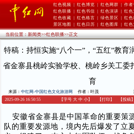
红色视频
|
红色博览
|
红色网群
|
作者
红色联播
|
红色书信
|
红色演讲
|
红色
红色收藏
|
红色格言
|
绿色景区
|
红色
景区地图
|
红色日历
|
红色图库
|
红色
当前位置：
新闻类
>>
红色联播
>>
正文
特稿：持恒实施“八个一”，“五红”教育
省金寨县桃岭实验学校、桃岭乡关工委
育
来源：
中红网-中国红色文化旅游网
作者：叶茂
2025-09-26 16:50:55
【字号
大
中
小
】
【
打印
】
【
投稿
安徽省金寨县是中国革命的重要策
队的重要发源地，境内先后爆发了立