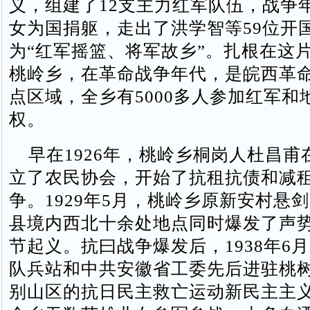
义，组建了12支主力红军队伍，战争年
女为国捐躯，走出了洪学智等59位开
为“红军摇篮、将军故乡”。扎根在这
桃岭乡，在革命战争年代，是皖西革
点区域，全乡有5000多人参加红军和
权。
早在1926年，桃岭乡桐岗人杜昌甫
立了农民协会，开始了抗租抗债和减
争。1929年5月，桃岭乡原新安村悬
县境内西北十余处地点同时爆发了声
节起义。抗曰战争爆发后，1938年6
队兵站和中共安徽省工委先后进驻桃
别山区的抗日民主救亡运动新民主主