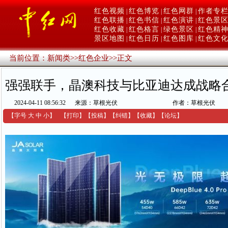
红色视频
红色博览
红色网群
作者专
|
|
|
红色联播
红色书信
红色演讲
红色景
|
|
|
红色收藏
红色格言
绿色景区
红色精
|
|
|
景区地图
红色日历
红色图库
红色文
|
|
|
当前位置：
新闻类
>>
红色企业
>>
正文
强强联手，晶澳科技与比亚迪达成战略
2024-04-11 08:56:32
来源：草根光伏
作者：草根光伏
【字号
大
中
小
】
【
打印
】
【
投稿
】
【
纠错
】
【收藏】
【
论坛
】