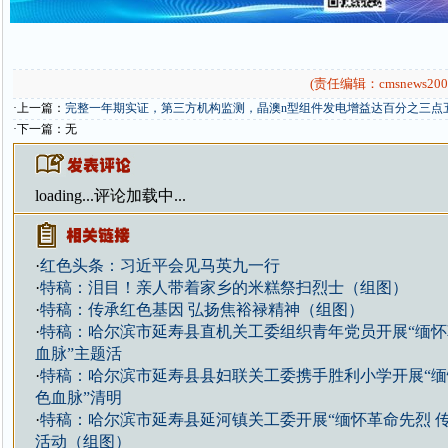
(责任编辑：cmsnews200
·上一篇：
完整一年期实证，第三方机构监测，晶澳n型组件发电增益达百分之三点
·下一篇：无
loading...
评论加载中...
·
红色头条：习近平会见马英九一行
·
特稿：泪目！亲人带着家乡的米糕祭扫烈士（组图）
·
特稿：传承红色基因 弘扬焦裕禄精神（组图）
·
特稿：哈尔滨市延寿县直机关工委组织青年党员开展“缅
血脉”主题活
·
特稿：哈尔滨市延寿县县妇联关工委携手胜利小学开展“
色血脉”清明
·
特稿：哈尔滨市延寿县延河镇关工委开展“缅怀革命先烈 
活动（组图）