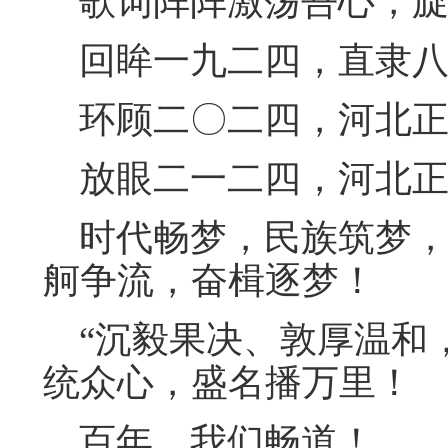
歌词阵阵激荡吾心，旋
回眸一九二四，直隶八
环顾二〇二四，河北正
放眼二一二四，河北正
时代畅梦，民族筑梦，
舸争流，奋楫逐梦！
“沉毅果决、敦厚温和，
统众心，盛名播万里！
百年，我们畅道！