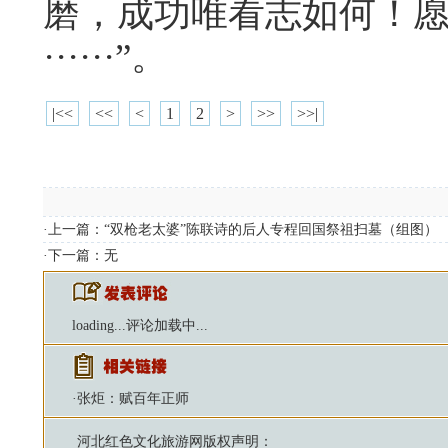
磨，成功唯看志如何！
······”。
|<<
<<
<
1
2
>
>>
>>|
·上一篇：
“双枪老太婆”陈联诗的后人专程回国祭祖扫墓（组图）
·下一篇：无
loading...
评论加载中...
·
张炬：赋百年正师
河北红色文化旅游网
版权声明：