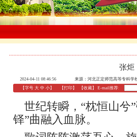
张炬
2024-04-11 08:46:56
来源：河北正定师范高等专科学
【字号
大
中
小
】
【
打印
】
【收藏】
E-mail推荐:
世纪转瞬，“枕恒山兮”
铎”曲融入血脉。