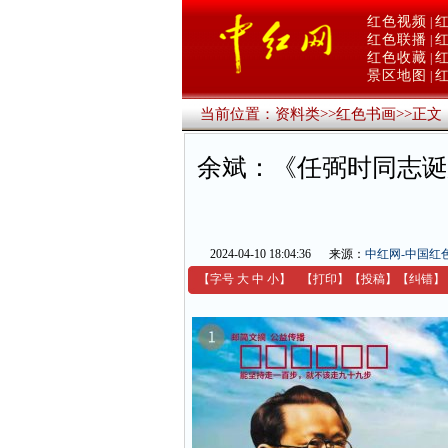
红色视频
|
红色联播
|
红色收藏
|
景区地图
|
当前位置：
资料类
>>
红色书画
>>
正文
余斌：《任弼时同志诞
2024-04-10 18:04:36
来源：
中红网-中国红
【字号
大
中
小
】
【
打印
】
【
投稿
】
【
纠错
】