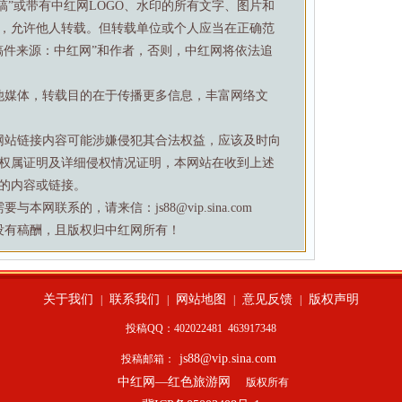
特稿”或带有中红网LOGO、水印的所有文字、图片和
，允许他人转载。但转载单位或个人应当在正确范
稿件来源：中红网”和作者，否则，中红网将依法追
他媒体，转载目的在于传播更多信息，丰富网络文
网站链接内容可能涉嫌侵犯其合法权益，应该及时向
权属证明及详细侵权情况证明，本网站在收到上述
的内容或链接。
网联系的，请来信：js88@vip.sina.com
没有稿酬，且版权归中红网所有！
关于我们
联系我们
网站地图
意见反馈
版权声明
|
|
|
|
投稿QQ：402022481
463917348
js88@vip.sina.com
投稿邮箱：
中红网—红色旅游网
版权所有