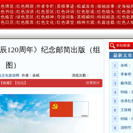
红色博览
红色网群
作者专栏
英模事迹
权威发布
领袖故事
史海秘
|
|
|
|
|
|
红色书信
红色演讲
红色景区
红色诗词
红色歌谣
红色镜头
红色游
|
|
|
|
|
|
红色格言
绿色景区
红色精神
导游词集
英模瞬间
特稿精选
红色歌
|
|
|
|
|
|
红色日历
红色图库
红色文化
红色课堂
精神大观
长篇连载
红色人
|
|
|
|
|
|
本
站检索
辰120周年》纪念邮简出版（组
图）
余斌：
李春明
色文化旅游网
作者：余斌
浏览次数：
【收藏】
【
论坛
】
分享到:
0
戴伟国
特稿：
传承红
王留根
特稿：
清明节