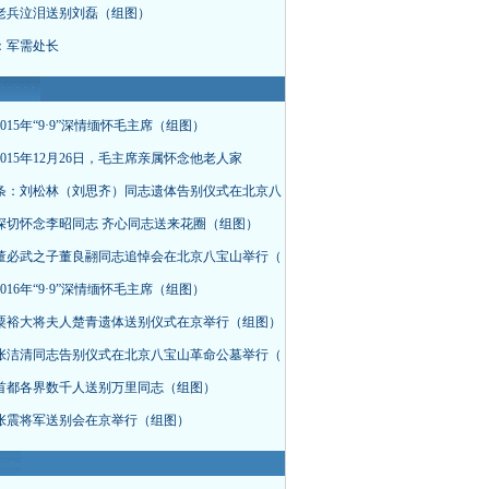
老兵泣泪送别刘磊（组图）
：军需处长
015年“9·9”深情缅怀毛主席（组图）
015年12月26日，毛主席亲属怀念他老人家
条：刘松林（刘思齐）同志遗体告别仪式在北京八
深切怀念李昭同志 齐心同志送来花圈（组图）
董必武之子董良翮同志追悼会在北京八宝山举行（
016年“9·9”深情缅怀毛主席（组图）
粟裕大将夫人楚青遗体送别仪式在京举行（组图）
张洁清同志告别仪式在北京八宝山革命公墓举行（
首都各界数千人送别万里同志（组图）
张震将军送别会在京举行（组图）