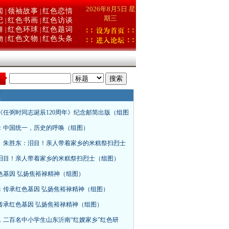
2026年8月5日 星
闻
领袖故事
红色恋情
|
|
期三
记
红色书画
红色访谈
|
|
舞
红色环球
红色题词
|
|
物
红色文物
红色头条
|
|
：
《任弼时同志诞辰120周年》纪念邮简出版（组图
：中国统一，历史的呼唤（组图）
、朱胜东：泪目！亲人带着家乡的米糕祭扫烈士
泪目！亲人带着家乡的米糕祭扫烈士（组图）
色基因 弘扬焦裕禄精神（组图）
：传承红色基因 弘扬焦裕禄精神（组图）
传承红色基因 弘扬焦裕禄精神（组图）
，二百名中小学生山东沂南“红嫂家乡”红色研