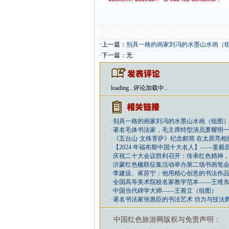
·上一篇：
别具一格的画家刘冯的水墨山水画（
·下一篇：无
loading...
评论加载中...
·
别具一格的画家刘冯的水墨山水画（组图
·
著名毛体书法家，毛主席特型演员萧耀明
·
《五台山·文殊菩萨》纪念邮简 在太原亮相
·
【2024 年福布斯中国十大名人】——姜殿
·
庆祝二十大会议胜利召开：传承红色精神
·
沂蒙红色楹联征集活动举办第二场书画笔
·
李建设、蒋苏宁：他用精心创意的书法作
·
全国高等美术院校名家教学范本——王维
·
中国当代碑学大师——王善立（组图）
·
著名书法家张惠臣的书法艺术 功力与技法
中国红色旅游网版权与免责声明：