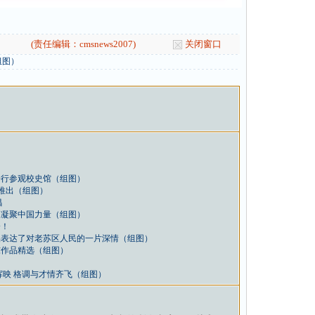
(责任编辑：cmsnews2007)
关闭窗口
组图）
）
一行参观校史馆（组图）
推出（组图）
昌
，凝聚中国力量（组图）
会！
品表达了对老苏区人民的一片深情（组图）
东作品精选（组图）
辉映 格调与才情齐飞（组图）