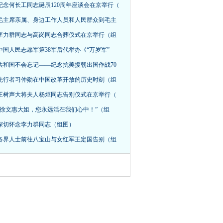
纪念何长工同志诞辰120周年座谈会在京举行（
毛主席亲属、身边工作人员和人民群众到毛主
李力群同志与高岗同志合葬仪式在京举行（组
中国人民志愿军第38军后代举办《“万岁军”
共和国不会忘记——纪念抗美援朝出国作战70
先行者习仲勋在中国改革开放的历史时刻（组
王树声大将夫人杨炬同志告别仪式在京举行（
“徐文惠大姐，您永远活在我们心中！”（组
深切怀念李力群同志（组图）
各界人士前往八宝山与女红军王定国告别（组