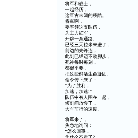
将军和战士，
一起经历，
这亘古未闻的残酷。
将军啊，
要率领这支队伍，
为主力红军，
开辟一条通路。
已经三天粒米未进了，
前边的先锋连，
此刻已经迈不动脚步，
死神每时每刻，
都似乎要，
把这些鲜活生命凝固。
命令传下来了：
“为了胜利，
加速，加速!”
队伍中有人围在一起，
倾刻间放慢了，
大军前行的速度。
将军来了，
焦急地询问：
“怎么回事，
为什么不走了?