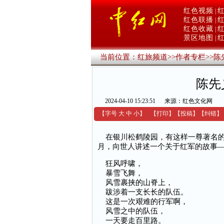
红色视频
|
红色联播
|
红色收藏
|
景区地图
|
当前位置：
红旅频道
>>
作者专栏
>>
陈
陈先
2024-04-10 15:23:51
来源：红色文化网
【字号
大
中
小
】
【
打印
】
【
投稿
】
【
纠错
】
在银川松鹤陵园，有这样一尊著名的
月，向世人讲述一个关于红军的故事
狂风呼啸，
暴雪飞舞，
风雪裹挟的山脊上，
跋涉着一支长长的队伍。
这是一次艰难的行军啊，
风雪之中的队伍，
一天要走百里路。