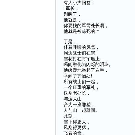
有人小声回答：
“军长，
别叫了，
他就是，
你要找的军需处长啊，
他就是被冻死的!”
于是，
伴着呼啸的风雪，
周边战士们在哭!
雪花打在将军脸上，
瞬间融化为闪烁的泪珠。
他缓缓地举起了右手，
举到了齐眉处!
所有战士们一起，
一个庄重的军礼，
送别老处长，
与这大山，
合为一座雕塑，
人与山一起凝固。
此刻，
雪下得更大，
风刮得更猛，
飞卷的雪，