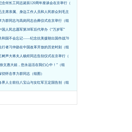
纪念何长工同志诞辰120周年座谈会在京举行（
毛主席亲属、身边工作人员和人民群众到毛主
李力群同志与高岗同志合葬仪式在京举行（组
中国人民志愿军第38军后代举办《“万岁军”
共和国不会忘记——纪念抗美援朝出国作战70
先行者习仲勋在中国改革开放的历史时刻（组
王树声大将夫人杨炬同志告别仪式在京举行（
“徐文惠大姐，您永远活在我们心中！”（组
深切怀念李力群同志（组图）
各界人士前往八宝山与女红军王定国告别（组