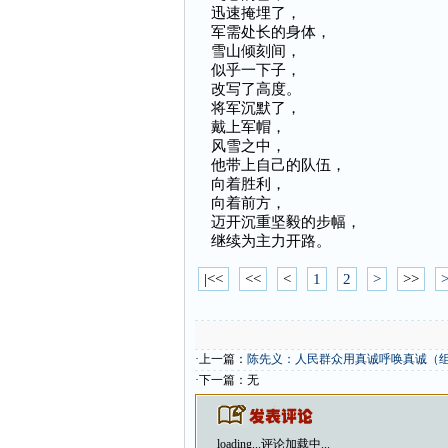
迅速掩埋了，
军需处长的身体，
雪山倾刻间，
似乎一下子，
改写了高度。
将军沉默了，
戴上军帽，
风雪之中，
他带上自己的队伍，
向着胜利，
向着前方，
迈开沉重坚毅的步幅，
继续为主力开路。
|<<
<<
<
1
2
>
>>
>
·上一篇：
陈先义：人民群众用真诚呼唤真诚（
·下一篇：无
loading...
评论加载中...