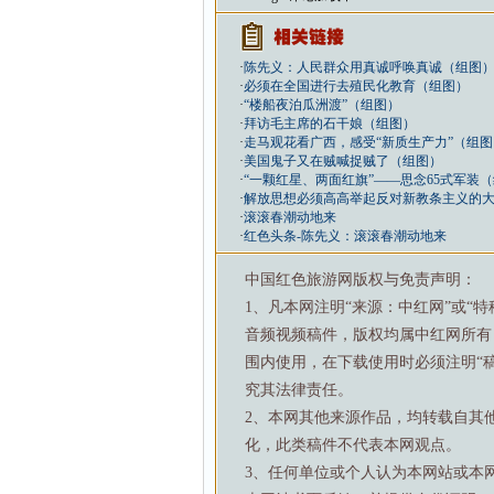
·
陈先义：人民群众用真诚呼唤真诚（组图
·
必须在全国进行去殖民化教育（组图）
·
“楼船夜泊瓜洲渡”（组图）
·
拜访毛主席的石干娘（组图）
·
走马观花看广西，感受“新质生产力”（组图
·
美国鬼子又在贼喊捉贼了（组图）
·
“一颗红星、两面红旗”——思念65式军装
·
解放思想必须高高举起反对新教条主义的
·
滚滚春潮动地来
·
红色头条-陈先义：滚滚春潮动地来
中国红色旅游网版权与免责声明：
1、凡本网注明“来源：中红网”或“
音频视频稿件，版权均属中红网所有
围内使用，在下载使用时必须注明“
究其法律责任。
2、本网其他来源作品，均转载自其
化，此类稿件不代表本网观点。
3、任何单位或个人认为本网站或本