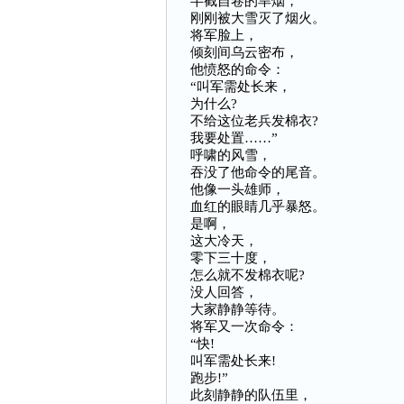
半截自卷的旱烟，
刚刚被大雪灭了烟火。
将军脸上，
倾刻间乌云密布，
他愤怒的命令：
“叫军需处长来，
为什么?
不给这位老兵发棉衣?
我要处置……”
呼啸的风雪，
吞没了他命令的尾音。
他像一头雄师，
血红的眼睛几乎暴怒。
是啊，
这大冷天，
零下三十度，
怎么就不发棉衣呢?
没人回答，
大家静静等待。
将军又一次命令：
“快!
叫军需处长来!
跑步!”
此刻静静的队伍里，