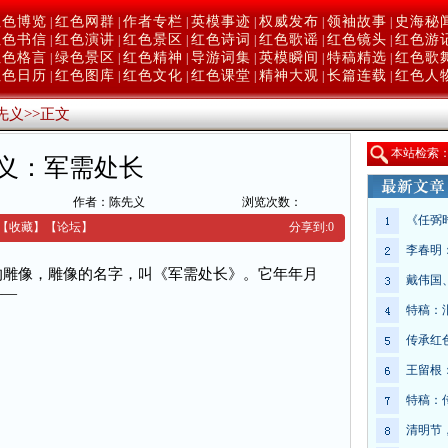
红色博览
红色网群
作者专栏
英模事迹
权威发布
领袖故事
史海秘
|
|
|
|
|
|
红色书信
红色演讲
红色景区
红色诗词
红色歌谣
红色镜头
红色游
|
|
|
|
|
|
红色格言
绿色景区
红色精神
导游词集
英模瞬间
特稿精选
红色歌
|
|
|
|
|
|
红色日历
红色图库
红色文化
红色课堂
精神大观
长篇连载
红色人
|
|
|
|
|
|
先义
>>
正文
本
站检索
义：军需处长
作者：陈先义
浏览次数：
《任弼
【收藏】
【
论坛
】
分享到:
0
李春明
雕像，雕像的名字，叫《军需处长》。它年年月
戴伟国
——
特稿：
传承红
王留根
特稿：
清明节