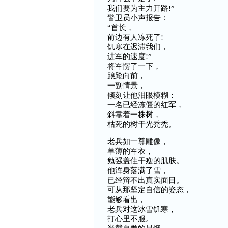
我们要为主力开路!”
警卫员小声报告：
“首长，
前边有人冻死了!
饥寒在迟滞我们，
进军的速度!”
将军愣了一下，
踉跄向前，
一副情景，
倾刻让他泪眼模糊：
一名已经冻僵的红军，
斜靠着一株树，
枯死的树干光秃秃。
老兵如一尊雕像，
单薄的军衣，
勉强盖住干瘦的肌肤。
他浑身落满了雪，
已经辩不出真实面目。
可从那坚定自信的姿态，
能够看出，
老兵对这冰雪饥寒，
打心里不服。