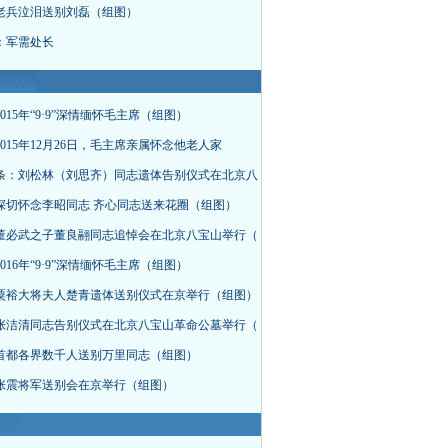
老兵泣泪送别刘磊（组图）
：军需处长
015年“9·9”深情缅怀毛主席（组图）
015年12月26日，毛主席亲属怀念他老人家
条：刘松林（刘思齐）同志遗体告别仪式在北京八
深切怀念李昭同志 齐心同志送来花圈（组图）
董必武之子董良翮同志追悼会在北京八宝山举行（
016年“9·9”深情缅怀毛主席（组图）
粟裕大将夫人楚青遗体送别仪式在京举行（组图）
张洁清同志告别仪式在北京八宝山革命公墓举行（
首都各界数千人送别万里同志（组图）
张震将军送别会在京举行（组图）