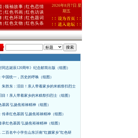
2026年8月7日 星
闻
领袖故事
红色恋情
|
|
期五
记
红色书画
红色访谈
|
|
舞
红色环球
红色题词
|
|
物
红色文物
红色头条
|
|
：
时同志诞辰120周年》纪念邮简出版（组图）
：中国统一，历史的呼唤（组图）
、朱胜东：泪目！亲人带着家乡的米糕祭扫烈士
泪目！亲人带着家乡的米糕祭扫烈士（组图）
色基因 弘扬焦裕禄精神（组图）
：传承红色基因 弘扬焦裕禄精神（组图）
传承红色基因 弘扬焦裕禄精神（组图）
，二百名中小学生山东沂南“红嫂家乡”红色研