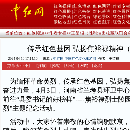
红色视频
红色博览
红色网群
作者专
|
|
|
红色联播
红色书信
红色演讲
红色景
|
|
|
红色收藏
红色格言
绿色景区
红色精
|
|
|
景区地图
红色日历
红色图库
红色文
|
|
|
当前位置：
红旅频道
>>
作者专栏
>>
王留根（胜利油田收藏联谊会
传承红色基因 弘扬焦裕禄精神
2024-04-10 17:14:16
来源：
中红网-中国红色文化旅游网
作者：王留根
【字号
大
中
小
】
【
打印
】
【
投稿
】
【
纠错
】
【收藏】
【
论坛
】
为缅怀革命英烈，传承红色基因，弘扬焦
奋进力量，4月3日，河南省兰考县环卫中
前往“县委书记的好榜样”----焦裕禄烈士陵
烈”主题纪念活动。
活动中，大家怀着崇敬的心情鞠躬默哀，