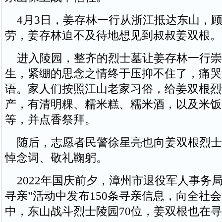
4月3日，姜存林一行从浙江抵达东山，
劳，姜存林迫不及待地想见到叔叔姜双根。
进入陵园，整齐的烈士墓让姜存林一行崇
生，紧绷的思念之情终于压抑不住了，痛哭
语。家人们按照江山老家习俗，给姜双根烈
产，有清明粿、糯米糕、糯米酒，以及米饭
等，并点香祭拜。
随后，志愿者民警徐星亮也向姜双根烈士
悼念词、敬礼鞠躬。
2022年国庆前夕，漳州市退役军人事务局
寻亲”活动中发布150条寻亲信息，向全社
中，东山战斗烈士陵园70位，姜双根也在