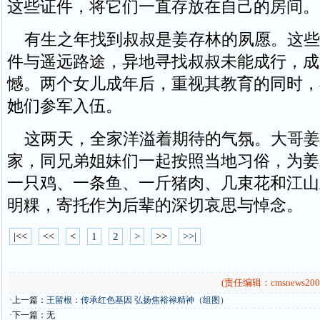
这些证件，将它们一直存放在自己的房间。
有生之年找到叔叔是姜存林的夙愿。这些
件与遥远路途，异地寻找叔叔未能成行，成
憾。两个女儿成年后，重视其教育的同时，
她们参军入伍。
这两天，全家洋溢着期待的气氛。大哥姜
家，同兄弟姐妹们一起按照当地习俗，为姜
一只鸡、一条鱼、一斤猪肉、几束花和江山
明粿，寄托作为后辈的深切哀思与悼念。
|<<
<<
<
1
2
>
>>
>>|
(责任编辑：cmsnews200
·上一篇：
王留根：传承红色基因 弘扬焦裕禄精神（组图）
·下一篇：无