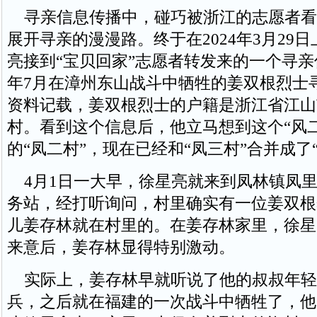
寻亲信息传播中，碰巧被浙江的志愿者看
展开寻亲的漫漫路。终于在2024年3月29
亮接到“宝贝回家”志愿者转发来的一个寻亲信
年7月在漳州东山战斗中牺牲的姜双根烈士
资料记载，姜双根烈士的户籍是浙江省江山
村。看到这个信息后，他立马想到这个“风
的“凤二村”，现在已经和“凤三村”合并成了
4月1日一大早，徐星亮就来到凤林镇凤里
务站，经打听询问，村里确实有一位姜双根
儿姜存林就在村里的。在姜存林家里，徐星
来意后，姜存林显得特别激动。
实际上，姜存林早就听说了他的叔叔年轻
兵，之后就在福建的一次战斗中牺牲了，他