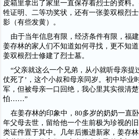
皮箱里拿出了家里一直保存着烈士的资料。
牲证明、二等功奖状，还有一张姜双根烈士
影（有些发黄）。
由于当年信息有限，经济条件有限，福建
姜存林的家人们不知道如何寻找，更不知道
姜双根烈士修建了烈士墓。
“父亲就这么一个兄弟，从小就听母亲提过
仗死了’，这个小叔和母亲同岁。初中毕业
军，但被母亲一口回绝，我心里其实很清楚
怕……”
在姜存林的印象中，80多岁的奶奶一直卧病
年父母去世，留给他一个生前极为珍视的旧
类证件置于其中。几年后搬进新家，姜存林