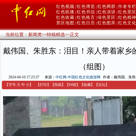
红色视频
红色博览
红色网群
作者专
|
|
|
红色联播
红色书信
红色演讲
红色景
|
|
|
红色收藏
红色格言
绿色景区
红色精
|
|
|
景区地图
红色日历
红色图库
红色文
|
|
|
当前位置：
新闻类
>>
特稿精选
>>
正文
戴伟国、朱胜东：泪目！亲人带着家乡
（组图）
2024-04-10 17:23:37
来源：
中红网-中国红色文化旅游网
作者：戴伟国、朱胜
【字号
大
中
小
】
【
打印
】
【
投稿
】
【
纠错
】
【收藏】
【
论坛
】