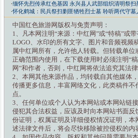
·
缅怀先烈传承红色基因 永兴县人武部组织清明祭扫
·
怀化鹤城：民兵祭扫剿匪牺牲烈士墓 聆听两代守墓
中国红色旅游网版权与免责声明：
1、凡本网注明“来源：中红网”或“特稿”或
LOGO、水印的所有文字、图片和音频视频
属中红网所有，允许他人转载。但转载单位
正确范围内使用，在下载使用时必须注明“
网”和作者，否则，中红网将依法追究其法
2、本网其他来源作品，均转载自其他媒体
传播更多信息，丰富网络文化，此类稿件不
点。
3、任何单位或个人认为本网站或本网站链
侵犯其合法权益，应该及时向本网站书面反
份证明，权属证明及详细侵权情况证明，本
述法律文件后，将会尽快移除被控侵权的内
4、如因作品内容、版权和其他问题需要与