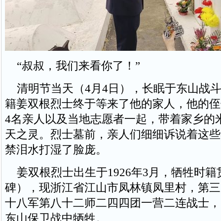
“叔叔，我们来看你了！”
清明节当天（4月4日），长眠于东山战斗
籍姜双根烈士终于等来了他的家人，他的侄
4名亲人以及当地志愿者一起，带着家乡的
天之灵。烈士墓前，亲人们细细诉说着这些
禁泪水打湿了脸庞。
姜双根烈士出生于1926年3月，牺牲时籍
碑），现浙江省江山市凤林镇凤里村，第三
十八军第八十二师二四四团一营二连战士，19
东山保卫战中牺牲。