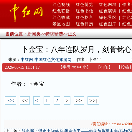
红色视频
|
红色博览
|
红色网群
|
作者
红色联播
|
红色书信
|
红色演讲
|
红色
红色收藏
|
红色格言
|
绿色景区
|
红色
景区地图
|
红色日历
|
红色图库
|
红色
当前位置：
新闻类
>>
特稿精选
>>
正文
卜金宝：八年连队岁月，刻骨铭心
来源：
中红网-中国红色文化旅游网
作者：卜金宝
2026-05-15 11:31:17
【字号
大
中
小
】
【
打印
】
【
投稿
作者：卜金宝
|<<
<<
<
1
2
>
>>
>>|
(责任编辑：cmsnews200
·上一篇：
陈良新：滠水出骁将 狂飙定海天——韩先楚将军中南征战纪