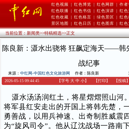
红色视频
|
红色博览
|
红色网群
|
作者
红色联播
|
红色书信
|
红色演讲
|
红色
红色收藏
|
红色格言
|
绿色景区
|
红色
景区地图
|
红色日历
|
红色图库
|
红色
当前位置：
新闻类
>>
特稿精选
>>
正文
陈良新：滠水出骁将 狂飙定海天——韩
战纪事
来源：
中红网-中国红色文化旅游网
作者：陈良新
2026-05-15 09:44:45
【字号
大
中
小
】
【
打印
】
【
投稿
滠水汤汤润红土，将星熠熠照山河
将军县红安走出的开国上将韩先楚，
勇善战，以用兵神速、出奇制胜威震
为“旋风司令”。他从辽沈战场一路南