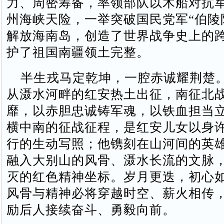
力、周密筹备，率领部队以木船对抗
州海峡天险，一举突破国民党军“伯陵
解放海南岛，创造了世界战争史上的
护了祖国南疆领土完整。
半生戎马定乾坤，一腔赤诚耀荆楚
从滠水河畔的红安热土出征，南征北
靡，以赤胆忠诚铸军魂，以铁血担当
横中南的征战征程，是红安儿女以身
行的生动写照；他镌刻在山河间的英
融入大别山的风骨、滠水长流的文脉
灭的红色精神坐标。岁月更迭，初心
风骨与精神必将穿越时空、薪火相传
励后人接续奋斗、勇毅向前。