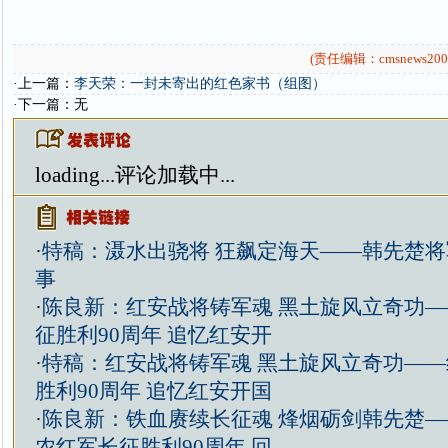
(责任编辑：cmsnews200
·上一篇：
李天荣：一封未寄出的红色家书（组图）
·下一篇：无
loading...
评论加载中...
·
特稿：滠水出骁将 狂飙定海天——韩先楚
事
·
陈良新：红安战将铸军魂 黑土旋风立奇功
征胜利90周年 追忆红安开
·
特稿：红安战将铸军魂 黑土旋风立奇功—
胜利90周年 追忆红安开国
·
陈良新：铁血赓续长征魂 烽烟砺剑韩先楚
农红军长征胜利90周年 回