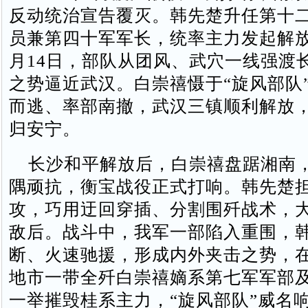
反动统治宣告覆灭。韩先楚升任第十
员兼第四十军军长，统率主力发起解放
月14日，部队从团风、武穴一线强渡
之势逼近武汉。白崇禧慑于“旋风部队
而逃、率部南撤，武汉三镇顺利解放
归安宁。
长沙和平解放后，白崇禧盘踞湘南
隅顽抗，衡宝战役正式打响。韩先楚
攻，巧用迂回穿插、分割围歼战术，
敌后。战斗中，我军一部陷入重围，
断、火速驰援，形成内外夹击之势，
地市一带全歼白崇禧嫡系第七军军部及
一举摧毁桂系主力，“旋风部队”威名