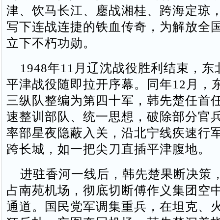
津、饮马长江、鏖战湘桂、跨海定琼
写下连战连捷的铁血传奇，为解放全
立下不朽功勋。
1948年11月辽沈战役胜利结束，东
平津战役随即拉开序幕。同年12月，
三纵队整编为第四十军，韩先楚任首
速整训部队、统一思想，破除部分官
率部星夜隐蔽入关，沿北宁线疾速行
跨长城，如一把尖刀直插平津腹地。
进驻香河一线后，韩先楚果断决策
占南苑机场，彻底切断傅作义集团空
通道。国民党军调集重兵，在坦克、