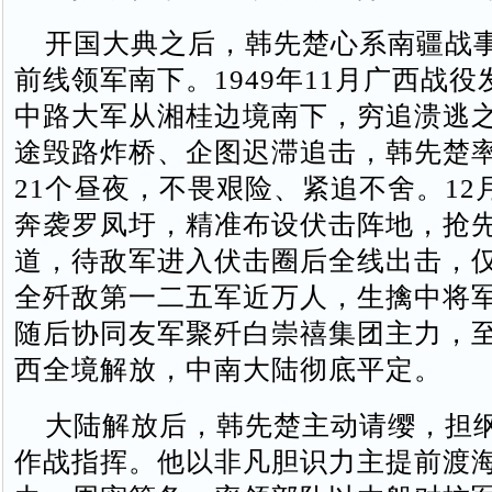
开国大典之后，韩先楚心系南疆战
前线领军南下。1949年11月广西战
中路大军从湘桂边境南下，穷追溃逃
途毁路炸桥、企图迟滞追击，韩先楚
21个昼夜，不畏艰险、紧追不舍。12
奔袭罗凤圩，精准布设伏击阵地，抢
道，待敌军进入伏击圈后全线出击，
全歼敌第一二五军近万人，生擒中将
随后协同友军聚歼白崇禧集团主力，至
西全境解放，中南大陆彻底平定。
大陆解放后，韩先楚主动请缨，担
作战指挥。他以非凡胆识力主提前渡