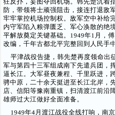
狂反扑，妄图夺回机场。韩先楚沉着
防，带领将士顽强阻击，接连打退敌
牢牢掌控机场控制权。敌军空中补给
内守军陷入粮弹匮乏、军心涣散的绝
平解放奠定关键基础。1949年1月，
改编，千年古都北平完整回到人民手
平津战役告捷，韩先楚再度领命出
军与第四十三军组成南下先遣兵团，
逼长江。大军昼夜兼程、千里跃进，
骋中原，二十余天挺进至长江北岸，
店、信阳等豫南重镇，扫清渡江前沿
雄师过大江做好全面准备。
1949年4月渡江战役全线打响，南