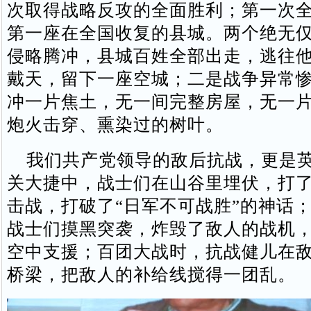
次取得战略反攻的全面胜利；第一次
第一座在全国收复的县城。两个绝无
侵略腾冲，县城百姓全部出走，逃往
戴天，留下一座空城；二是战争异常
冲一片焦土，无一间完整房屋，无一
炮火击穿、熏染过的树叶。
我们共产党领导的敌后抗战，更是英
关大捷中，战士们在山谷里埋伏，打
击战，打破了“日军不可战胜”的神话
战士们摸黑突袭，炸毁了敌人的战机
空中支援；百团大战时，抗战健儿在
桥梁，把敌人的补给线搅得一团乱。