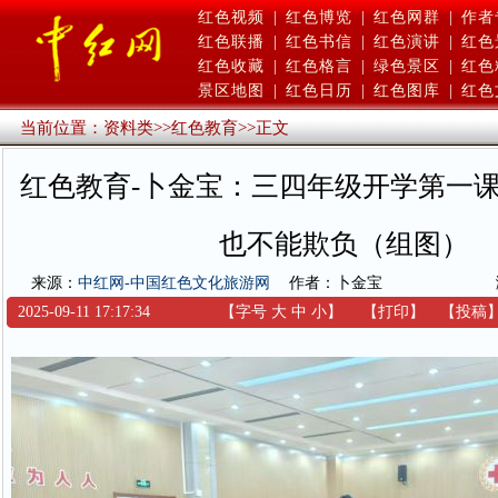
红色视频
|
红色博览
|
红色网群
|
作者
红色联播
|
红色书信
|
红色演讲
|
红色
红色收藏
|
红色格言
|
绿色景区
|
红色
景区地图
|
红色日历
|
红色图库
|
红色
当前位置：
资料类
>>
红色教育
>>
正文
红色教育-卜金宝：三四年级开学第一
也不能欺负（组图）
来源：
中红网-中国红色文化旅游网
作者：卜金宝
2025-09-11 17:17:34
【字号
大
中
小
】
【
打印
】
【
投稿