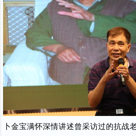
卜金宝满怀深情讲述曾采访过的抗战