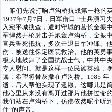
咱们先说打响卢沟桥抗战第一枪的英
1937年7月7日，日军借口 “士兵演习
入宛平城搜查，遭时守城的营长金振
军悍然开枪射击并炮轰卢沟桥，金振中率
官兵誓死抵抗，多次击退日军冲锋。
伤，被送往保定医院救治。他的英勇
极大地鼓舞了全国抗战士气，中共中
专人慰问。就是这样一位民族英雄，
嘱，希望将骨灰撒在卢沟桥。1985 
逝，后人帮他实现了遗愿。这哪儿是
他心里从来没有离开过那片他拼过命
我们站在卢沟桥下，仿佛依然呢个听到
住”的声音。