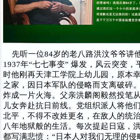
先听一位84岁的老八路洪汶爷爷讲
1937年“七七事变” 爆发，风云突变
时他刚再天津工学院上幼儿园，原本
之家，因日本军队的侵略而支离破碎
炸成一片火海。父亲洪麟阁毅然投笔
儿女奔赴抗日前线。党组织派人将他
北平，不得不改姓更名，在敌人的统
八年地狱般的生活。每次提起日寇，
都写满悲愤：“日本人对我们无理的侵