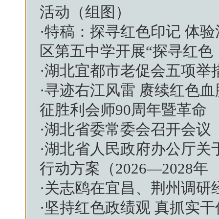
活动（组图）
·
特稿：探寻红色印记 体
区第五中学开展“探寻红色
·
湖北宜都市老促会五项举
·
寻迹右江风雷 赓续红色血
征胜利会师90周年暨革命
·
湖北省委常委会召开会议
·
湖北省人民政府办公厅关于
行动方案（2026—2028年
·
关志鸥在宜昌、荆州调研
·
坚持红色政绩观 真抓实干