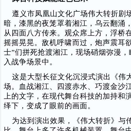
遵义市凤凰山文化广场伟大转折剧
暗，漆黑的夜笼罩着湘江，乌云翻涌
从四面八方传来。观众席上方，浮桥
摇摇晃晃。敌机呼啸而过，炮声震耳欲
士”们拼死抢渡湘江，现场硝烟弥漫，
入战争场景中。
这是大型长征文化沉浸式演出《伟
场。血战湘江、四渡赤水、巧渡金沙
上的文字，在现代舞台科技的加持和
绎下，变成了眼前的画面。
为达到演出效果，《伟大转折》与
比，舞台上多了许多机械装置。舞台中