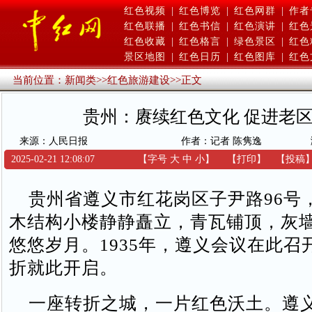
红色视频
|
红色博览
|
红色网群
|
作者
红色联播
|
红色书信
|
红色演讲
|
红色
红色收藏
|
红色格言
|
绿色景区
|
红色
景区地图
|
红色日历
|
红色图库
|
红色
当前位置：
新闻类
>>
红色旅游建设
>>
正文
贵州：赓续红色文化 促进老
来源：人民日报
作者：记者 陈隽逸
2025-02-21 12:08:07
【字号
大
中
小
】
【
打印
】
【
投稿
贵州省遵义市红花岗区子尹路96号
木结构小楼静静矗立，青瓦铺顶，灰
悠悠岁月。1935年，遵义会议在此召
折就此开启。
一座转折之城，一片红色沃土。遵