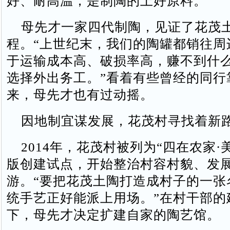
好、耐高温，是制陶的上好原料。
母先才一家四代制陶，见证了花茂
程。“上世纪末，我们的陶罐都销往周
于运输成本高、破损率高，赚不到什
选择外出务工。”看着有些曾经的同行
来，母先才也有过动摇。
因地制宜谋发展，花茂村寻找着新
2014年，花茂村被列为“四在农家·
版创建试点，开始整治村容村貌、发
游。“要把花茂土陶打造成村子的一张
统手艺正好能派上用场。”在村干部的
下，母先才决定扩建自家的陶艺馆。