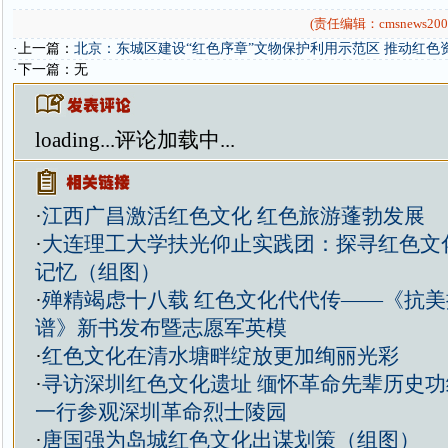
(责任编辑：cmsnews200
·上一篇：
北京：东城区建设“红色序章”文物保护利用示范区 推动红色
·下一篇：无
loading...
评论加载中...
·
江西广昌激活红色文化 红色旅游蓬勃发展
·
大连理工大学扶光仰止实践团：探寻红色文
记忆（组图）
·
殚精竭虑十八载 红色文化代代传——《抗
谱》新书发布暨志愿军英模
·
红色文化在清水塘畔绽放更加绚丽光彩
·
寻访深圳红色文化遗址 缅怀革命先辈历史
一行参观深圳革命烈士陵园
·
唐国强为岛城红色文化出谋划策（组图）