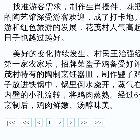
找准游客需求，制作生肖摆件、花
的陶艺馆深受游客欢迎，成了打卡地
游和红色旅游的发展，花茂村人气高
日子也越过越好。
美好的变化持续发生。村民王治强
第一家农家乐，招牌菜盬子鸡备受好
茂村特有的陶制烹饪器皿，制作盬子
子放进铁锅中，锅里倒水烧开，蒸气
内壁的小孔流转，将鸡肉蒸熟。经过6
烹制后，鸡肉鲜嫩、汤醇味美。
|<<
<<
<
1
2
>
>>
>>|