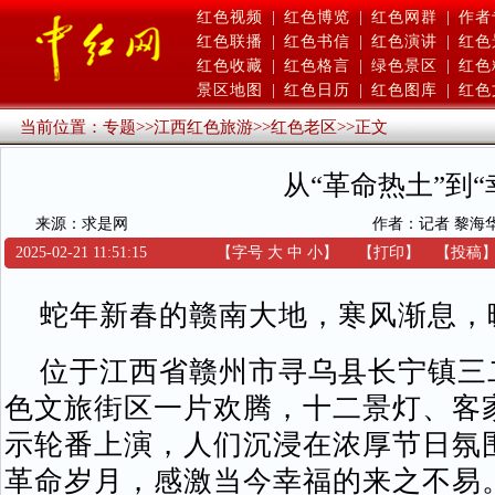
红色视频
|
红色博览
|
红色网群
|
作者
红色联播
|
红色书信
|
红色演讲
|
红色
红色收藏
|
红色格言
|
绿色景区
|
红色
景区地图
|
红色日历
|
红色图库
|
红色
当前位置：
专题
>>
江西红色旅游
>>
红色老区
>>
正文
从“革命热土”到“
来源：求是网
作者：记者 黎海
2025-02-21 11:51:15
【字号
大
中
小
】
【
打印
】
【
投稿
蛇年新春的赣南大地，寒风渐息，
位于江西省赣州市寻乌县长宁镇三二五
色文旅街区一片欢腾，十二景灯、客
示轮番上演，人们沉浸在浓厚节日氛
革命岁月，感激当今幸福的来之不易