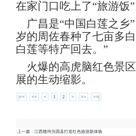
在家门口吃上了“旅游饭”
广昌是“中国白莲之乡”，
岁的周佐春种了七亩多白
白莲等特产回去。”
火爆的高虎脑红色景区
展的生动缩影。
|<<
<<
<
1
2
>
>>
>>|
·上一篇：
江西赣州兴国县打造红色旅游新体验