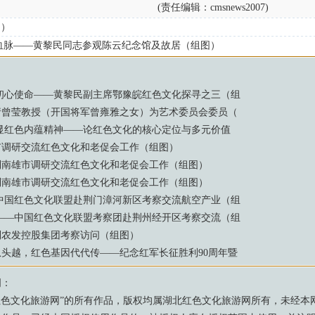
(责任编辑：cmsnews2007)
图）
血脉——黄黎民同志参观陈云纪念馆及故居（组图）
初心使命——黄黎民副主席鄂豫皖红色文化探寻之三（组
请曾莹教授（开国将军曾雍雅之女）为艺术委员会委员（
显红色内蕴精神——论红色文化的核心定位与多元价值
市调研交流红色文化和老促会工作（组图）
到南雄市调研交流红色文化和老促会工作（组图）
到南雄市调研交流红色文化和老促会工作（组图）
中国红色文化联盟赴荆门漳河新区考察交流航空产业（组
——中国红色文化联盟考察团赴荆州经开区考察交流（组
到农发控股集团考察访问（组图）
头越，红色基因代代传——纪念红军长征胜利90周年暨
明：
红色文化旅游网
”的所有作品，版权均属
湖北红色文化旅游网
所有，未经本