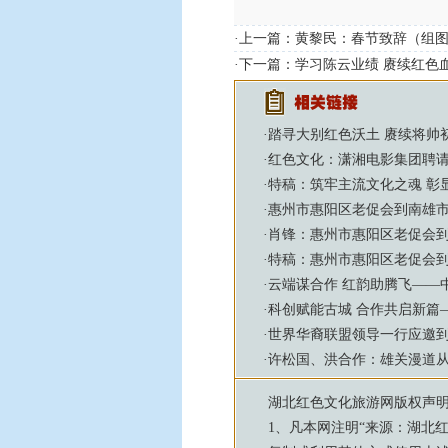
·上一篇：
黄黎民：春节致辞（组
·下一篇：
学习陈云业绩 赓续红色
·
踏寻大别红色沃土 赓续将帅
·
红色文化：潇湘电影集团聘
·
特稿：筑牢主流文化之魂 彰
·
惠州市惠阳区老促会到南雄
·
肖锋：惠州市惠阳区老促会
·
特稿：惠州市惠阳区老促会
·
云端谋合作 红韵助腾飞——
·
科创赋能古城 合作共启新篇
·
世界华裔联盟领导一行应邀
·
许松国、洪合作：雄关漫道从
湖北红色文化旅游网
版权声
1、凡本网注明“来源：
湖北