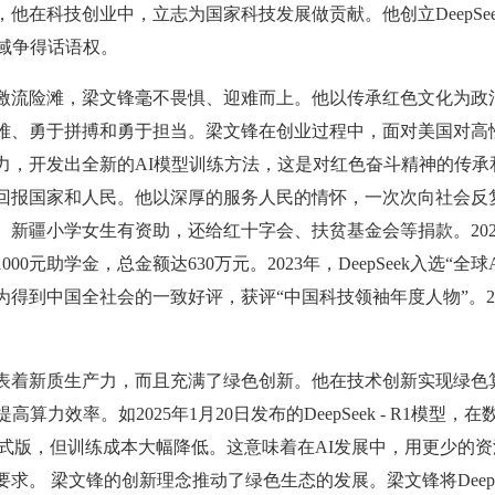
他在科技创业中，立志为国家科技发展做贡献。他创立DeepSee
领域争得话语权。
流险滩，梁文锋毫不畏惧、迎难而上。他以传承红色文化为政
难、勇于拼搏和勇于担当。梁文锋在创业过程中，面对美国对高
力，开发出全新的AI模型训练方法，这是对红色奋斗精神的传承
回报国家和人民。他以深厚的服务人民的情怀，一次次向社会反
新疆小学女生有资助，还给红十字会、扶贫基金会等捐款。2022
0元助学金，总金额达630万元。2023年，DeepSeek入选“全
得到中国全社会的一致好评，获评“中国科技领袖年度人物”。20
新质生产力，而且充满了绿色创新。他在技术创新实现绿色算力。
算力效率。如2025年1月20日发布的DeepSeek - R1模
T-4正式版，但训练成本大幅降低。这意味着在AI发展中，用更少
求。 梁文锋的创新理念推动了绿色生态的发展。梁文锋将Deep